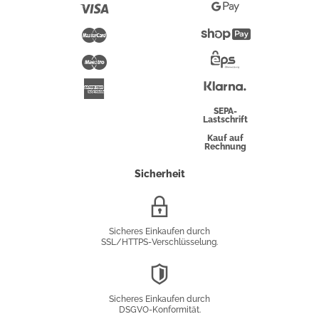
Pay
Visa
Google
Pay
Mastercard
Shopify
Pay
Maestro
Eps-
Überweisung
Klarna
American
Express
SEPA-
Lastschrift
Kauf auf
Rechnung
Sicherheit
SSL/HTTPS-
Verschlüsselung
Sicheres Einkaufen durch
SSL/HTTPS-Verschlüsselung.
DSGVO-
Konformität
Sicheres Einkaufen durch
DSGVO-Konformität.