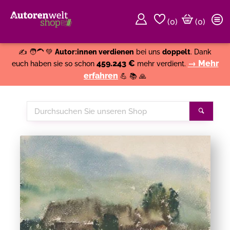
(
0
)
(0)
Weiter einkaufen
Close
✍️ 🧑‍🦱 💚
Autor:innen verdienen
bei uns
doppelt
. Dank
459.243 €
→ Mehr
euch haben sie so schon
mehr verdient.
erfahren
💪 📚 🙏
Durchsuchen
Suche
Sie
unseren
Shop