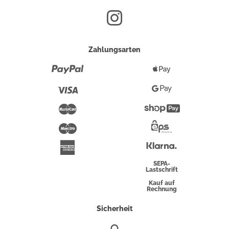
Zahlungsarten
Paypal
Apple
Pay
Visa
Google
Pay
Mastercard
Shopify
Pay
Maestro
Eps-
Überweisung
Klarna
American
Express
SEPA-
Lastschrift
Kauf auf
Rechnung
Sicherheit
SSL/HTTPS-