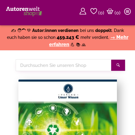
(
0
)
(0)
Weiter einkaufen
Close
✍️ 🧑‍🦱 💚
Autor:innen verdienen
bei uns
doppelt
. Dank
459.243 €
→ Mehr
euch haben sie so schon
mehr verdient.
erfahren
💪 📚 🙏
Durchsuchen
Suche
Sie
unseren
Shop