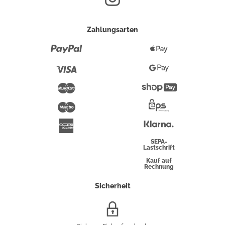
Zahlungsarten
Paypal
Apple
Pay
Visa
Google
Pay
Mastercard
Shopify
Pay
Maestro
Eps-
Überweisung
Klarna
American
Express
SEPA-
Lastschrift
Kauf auf
Rechnung
Sicherheit
SSL/HTTPS-
Verschlüsselung