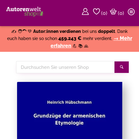
(
0
)
(0)
Weiter einkaufen
Close
✍️ 🧑‍🦱 💚
Autor:innen verdienen
bei uns
doppelt
. Dank
459.243 €
→ Mehr
euch haben sie so schon
mehr verdient.
erfahren
💪 📚 🙏
Durchsuchen
Suche
Sie
unseren
Shop