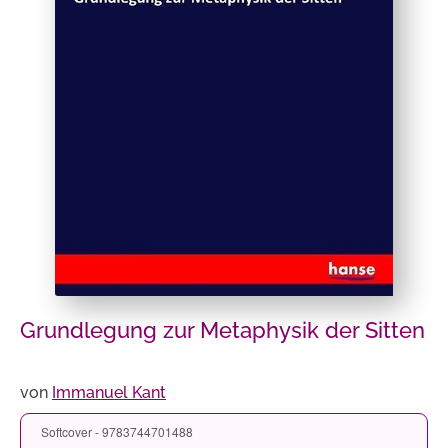
Grundlegung zur Metaphysik der Sitten
von
Immanuel Kant
Softcover - 9783744701488