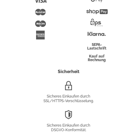
Visa
Google
Pay
Mastercard
Shopify
Pay
Maestro
Eps-
Überweisung
Klarna
American
Express
SEPA-
Lastschrift
Kauf auf
Rechnung
Sicherheit
SSL/HTTPS-
Verschlüsselung
Sicheres Einkaufen durch
SSL/HTTPS-Verschlüsselung.
DSGVO-
Konformität
Sicheres Einkaufen durch
DSGVO-Konformität.