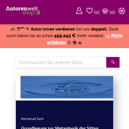
(
0
)
(0)
Weiter einkaufen
Close
✍️ 🧑‍🦱 💚
Autor:innen verdienen
bei uns
doppelt
. Dank
459.243 €
→ Mehr
euch haben sie so schon
mehr verdient.
erfahren
💪 📚 🙏
Durchsuchen
Suche
Sie
unseren
Shop