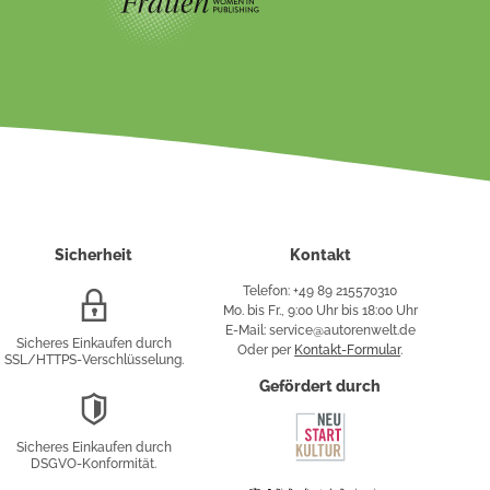
Sicherheit
Kontakt
Telefon: +49 89 215570310
SSL/HTTPS-
Mo. bis Fr., 9:00 Uhr bis 18:00 Uhr
Verschlüsselung
E-Mail: service@autorenwelt.de
Sicheres Einkaufen durch
Oder per
Kontakt-Formular
.
SSL/HTTPS-Verschlüsselung.
fy
Gefördert durch
DSGVO-
Konformität
Sicheres Einkaufen durch
sung
DSGVO-Konformität.