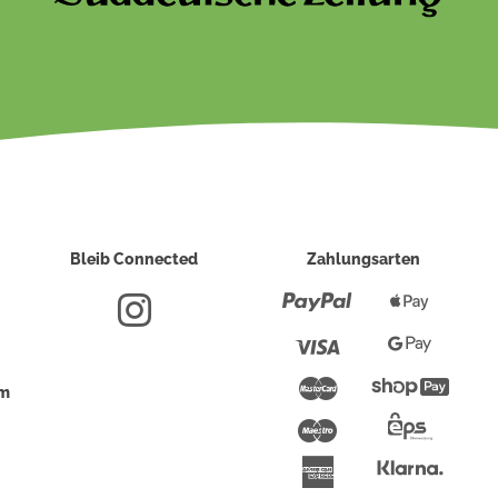
Bleib Connected
Zahlungsarten
Paypal
Apple
Pay
Visa
Google
Pay
Mastercard
Shopi
um
Pay
Maestro
Eps-
Überwei
Klarna
American