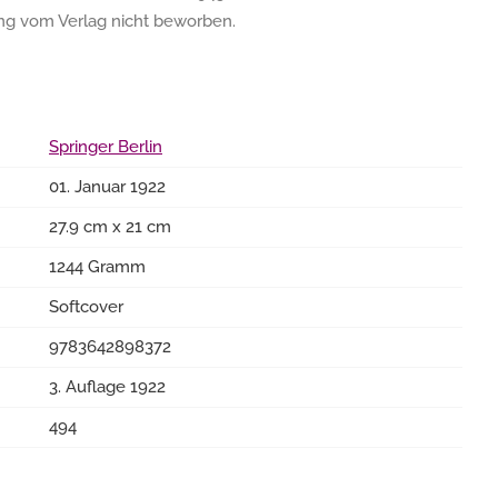
ung vom Verlag nicht beworben.
Springer Berlin
01. Januar 1922
27.9 cm x 21 cm
1244 Gramm
Softcover
9783642898372
3. Auflage 1922
494