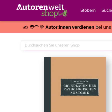
Stöbern
Such
✍️ 🧑‍🦱 💚
Autor:innen verdienen
bei un
Durchsuchen
Sie
unseren
Shop