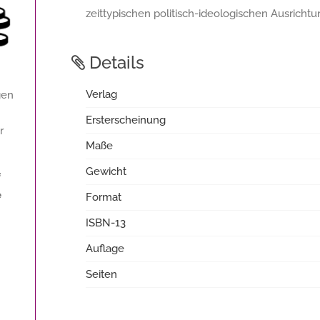
zeittypischen politisch-ideologischen Ausricht
Details
Verlag
gen
Ersterscheinung
r
Maße
Gewicht
f
e
Format
ISBN-13
Auflage
Seiten