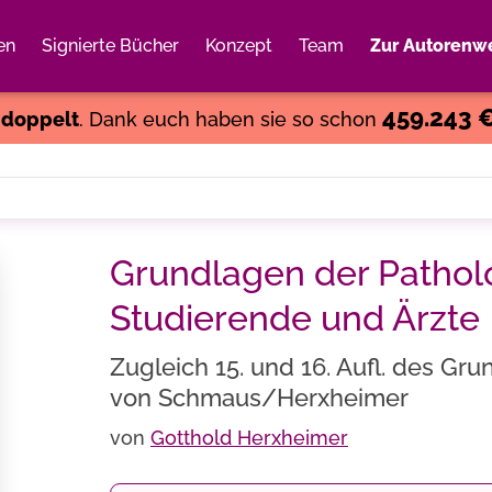
en
Signierte Bücher
Konzept
Team
Zur Autorenwe
Weiter einkaufen
Close
459.243 
s
doppelt
. Dank euch haben sie so schon
Grundlagen der Pathol
Studierende und Ärzte
Zugleich 15. und 16. Aufl. des Gr
von Schmaus/Herxheimer
von
Gotthold Herxheimer