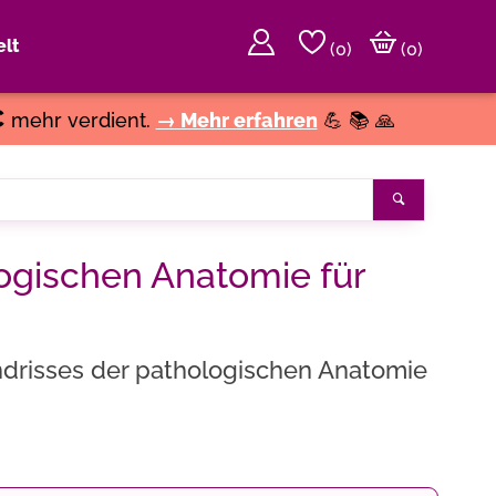
lt
(
0
)
(0)
€
mehr verdient.
→ Mehr erfahren
💪 📚 🙏
Suchen
ogischen Anatomie für
undrisses der pathologischen Anatomie