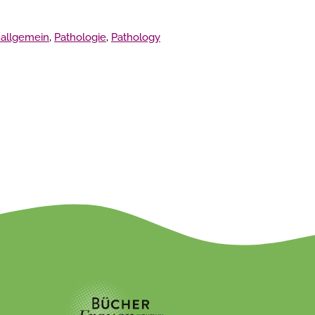
 allgemein
,
Pathologie
,
Pathology