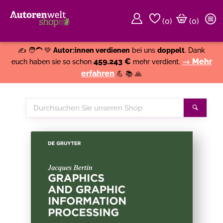
(
0
)
(0)
Weiter einkaufen
Close
✍️ 🧑‍🦱 💚
Autor:innen verdienen
bei uns
doppelt
. Dank
459.243 €
→ Mehr
euch haben sie so schon
mehr verdient.
erfahren
💪 📚 🙏
Durchsuchen
Suche
Sie
unseren
Shop