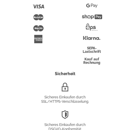
Pay
Visa
Google
Pay
Mastercard
Shopify
Pay
Maestro
Eps-
Überweisung
Klarna
American
Express
SEPA-
Lastschrift
Kauf auf
Rechnung
Sicherheit
SSL/HTTPS-
Verschlüsselung
Sicheres Einkaufen durch
SSL/HTTPS-Verschlüsselung.
DSGVO-
Konformität
Sicheres Einkaufen durch
DSGVO-Konformität.