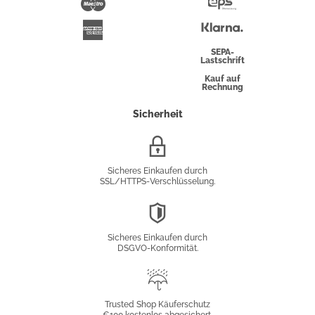
Maestro
Eps-
Überweisung
Klarna
American
Express
SEPA-
Lastschrift
Kauf auf
Rechnung
Sicherheit
SSL/HTTPS-
Verschlüsselung
Sicheres Einkaufen durch
SSL/HTTPS-Verschlüsselung.
DSGVO-
Konformität
Sicheres Einkaufen durch
DSGVO-Konformität.
Trusted
Shop
Trusted Shop Käuferschutz