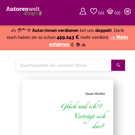
(
0
)
(0)
Weiter einkaufen
Close
✍️ 🧑‍🦱 💚
Autor:innen verdienen
bei uns
doppelt
. Dank
459.243 €
→ Mehr
euch haben sie so schon
mehr verdient.
erfahren
💪 📚 🙏
Durchsuchen
Suche
Sie
unseren
Shop