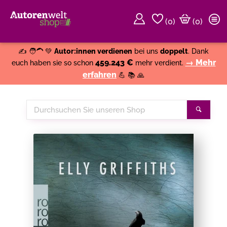
(
0
)
(0)
Weiter einkaufen
Close
✍️ 🧑‍🦱 💚
Autor:innen verdienen
bei uns
doppelt
. Dank
459.243 €
→ Mehr
euch haben sie so schon
mehr verdient.
erfahren
💪 📚 🙏
Durchsuchen
Suche
Sie
unseren
Shop