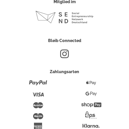
Mitglied im
Bleib Connected
Zahlungsarten
Paypal
Apple
Pay
Visa
Google
Pay
Mastercard
Shopify
Pay
Maestro
Eps-
Überweisung
Klarna
American