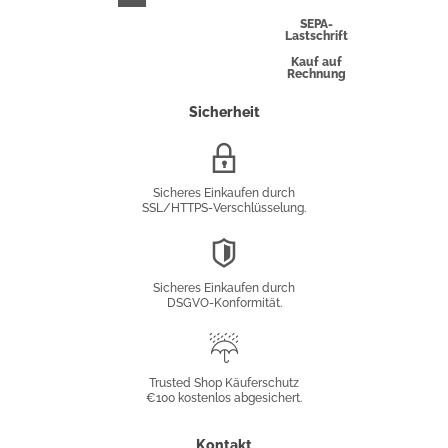
Express
SEPA-
Lastschrift
Kauf auf
Rechnung
Sicherheit
SSL/HTTPS-
Verschlüsselung
Sicheres Einkaufen durch
SSL/HTTPS-Verschlüsselung.
DSGVO-
Konformität
Sicheres Einkaufen durch
DSGVO-Konformität.
Trusted
Shop
Trusted Shop Käuferschutz
€100 kostenlos abgesichert.
Käuferschutz
Kontakt