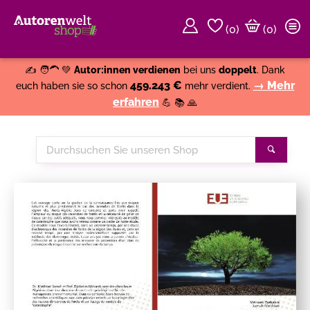
(
0
)
(0)
Weiter einkaufen
Close
✍️ 🧑‍🦱 💚
Autor:innen verdienen
bei uns
doppelt
. Dank
459.243 €
→ Mehr
euch haben sie so schon
mehr verdient.
erfahren
💪 📚 🙏
Durchsuchen
Suche
Sie
unseren
Shop