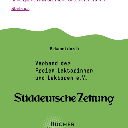
Strategisches Management
,
Unternehmertum /
Start-ups
Bekannt durch