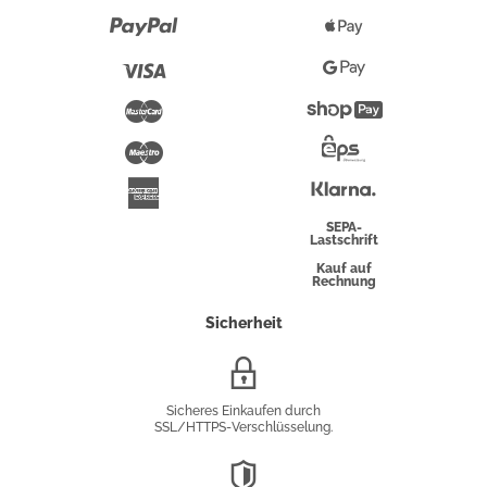
Paypal
Apple
Pay
Visa
Google
Pay
Mastercard
Shopify
Pay
Maestro
Eps-
Überweisung
Klarna
American
Express
SEPA-
Lastschrift
Kauf auf
Rechnung
Sicherheit
SSL/HTTPS-
Verschlüsselung
Sicheres Einkaufen durch
SSL/HTTPS-Verschlüsselung.
DSGVO-