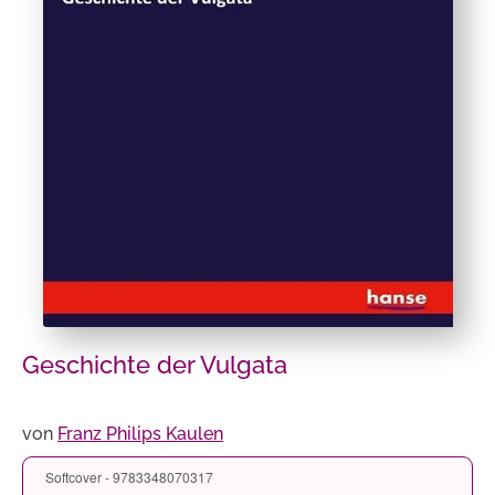
Geschichte der Vulgata
von
Franz Philips Kaulen
Softcover - 9783348070317