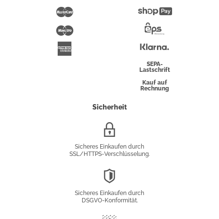
Pay
Mastercard
Shopify
Pay
Maestro
Eps-
Überweisung
Klarna
American
Express
SEPA-
Lastschrift
Kauf auf
Rechnung
Sicherheit
SSL/HTTPS-
Verschlüsselung
Sicheres Einkaufen durch
SSL/HTTPS-Verschlüsselung.
DSGVO-
Konformität
Sicheres Einkaufen durch
DSGVO-Konformität.