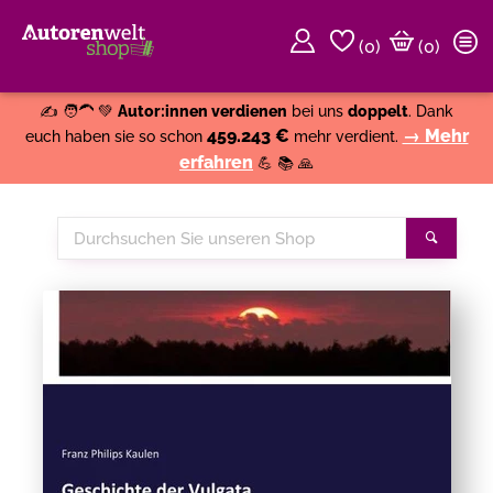
(
0
)
(0)
Weiter einkaufen
Close
✍️ 🧑‍🦱 💚
Autor:innen verdienen
bei uns
doppelt
. Dank
459.243 €
→ Mehr
euch haben sie so schon
mehr verdient.
erfahren
💪 📚 🙏
Durchsuchen
Suche
Sie
unseren
Shop