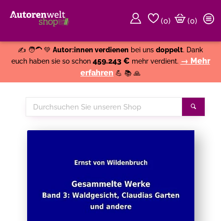
(
0
)
(0)
Weiter einkaufen
Close
✍️ 🧑‍🦱 💚
Autor:innen verdienen
bei uns
doppelt
. Dank
459.243 €
→ Mehr
euch haben sie so schon
mehr verdient.
erfahren
💪 📚 🙏
Durchsuchen
Suche
Sie
unseren
Shop