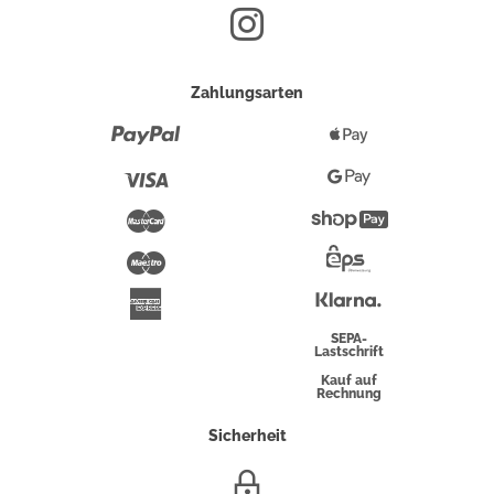
Zahlungsarten
Paypal
Apple
Pay
Visa
Google
Pay
Mastercard
Shopify
Pay
Maestro
Eps-
Überweisung
Klarna
American
Express
SEPA-
Lastschrift
Kauf auf
Rechnung
Sicherheit
SSL/HTTPS-