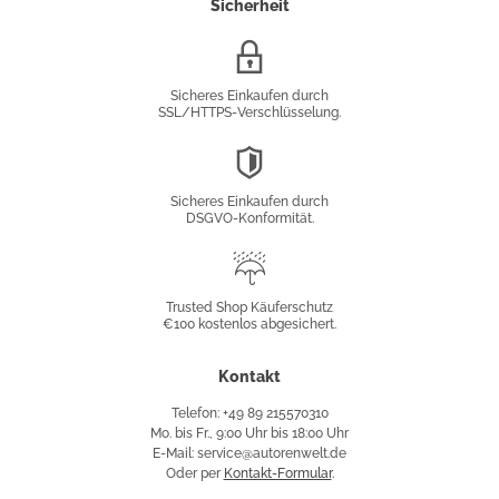
Sicherheit
SSL/HTTPS-
Verschlüsselung
Sicheres Einkaufen durch
SSL/HTTPS-Verschlüsselung.
DSGVO-
Konformität
Sicheres Einkaufen durch
DSGVO-Konformität.
Trusted
Shop
Trusted Shop Käuferschutz
€100 kostenlos abgesichert.
Käuferschutz
Kontakt
Telefon: +49 89 215570310
Mo. bis Fr., 9:00 Uhr bis 18:00 Uhr
E-Mail: service@autorenwelt.de
Oder per
Kontakt-Formular
.