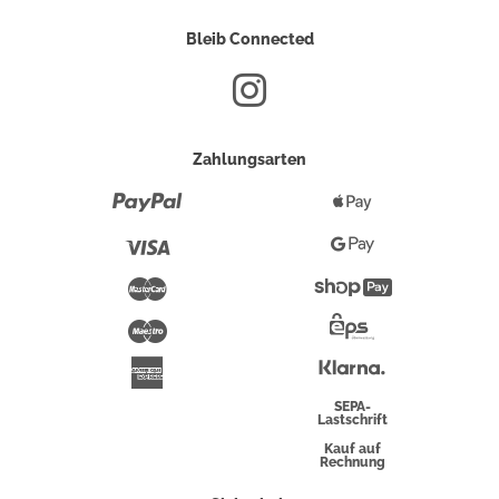
Bleib Connected
Zahlungsarten
Paypal
Apple
Pay
Visa
Google
Pay
Mastercard
Shopify
Pay
Maestro
Eps-
Überweisung
Klarna
American
Express
SEPA-
Lastschrift
Kauf auf
Rechnung