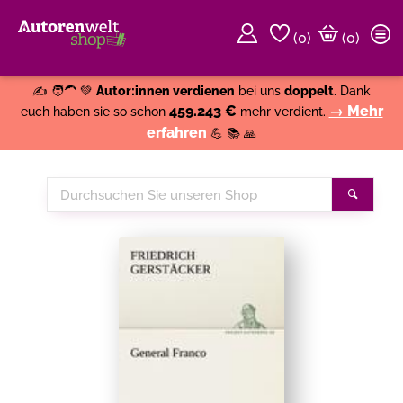
(
0
)
(0)
Weiter einkaufen
Close
✍️ 🧑‍🦱 💚
Autor:innen verdienen
bei uns
doppelt
. Dank
459.243 €
→ Mehr
euch haben sie so schon
mehr verdient.
erfahren
💪 📚 🙏
Durchsuchen
Suche
Sie
unseren
Shop