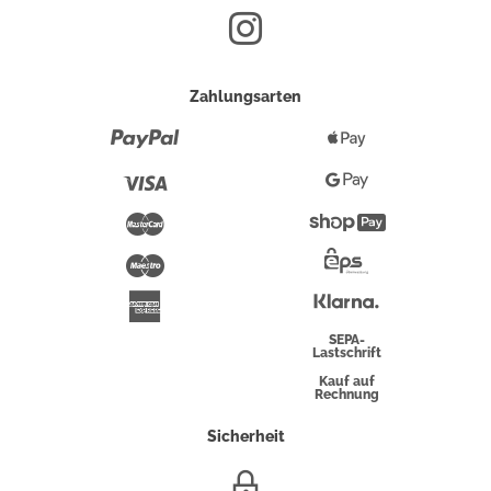
Zahlungsarten
Paypal
Apple
Pay
Visa
Google
Pay
Mastercard
Shopify
Pay
Maestro
Eps-
Überweisung
Klarna
American
Express
SEPA-
Lastschrift
Kauf auf
Rechnung
Sicherheit
SSL/HTTPS-