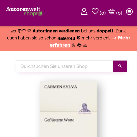
(
0
)
(0)
Weiter einkaufen
Close
✍️ 🧑‍🦱 💚
Autor:innen verdienen
bei uns
doppelt
. Dank
459.243 €
→ Mehr
euch haben sie so schon
mehr verdient.
erfahren
💪 📚 🙏
Durchsuchen
Suche
Sie
unseren
Shop