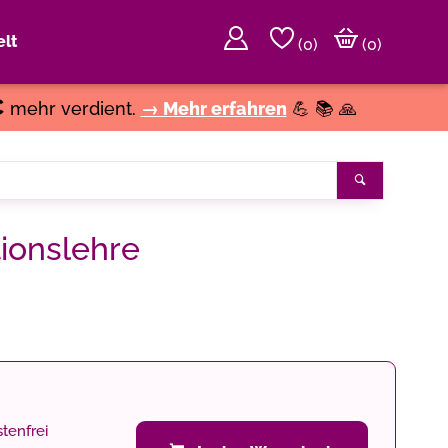
lt
(
0
)
(0)
€
mehr verdient.
→ Mehr erfahren
💪 📚 🙏
Suchen
tionslehre
tenfrei