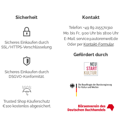
Sicherheit
Kontakt
Telefon: +49 89 215570310
SSL/HTTPS-
Mo. bis Fr., 9:00 Uhr bis 18:00 Uhr
Verschlüsselung
E-Mail: service@autorenwelt.de
Sicheres Einkaufen durch
Oder per
Kontakt-Formular
.
SSL/HTTPS-Verschlüsselung.
fy
Gefördert durch
DSGVO-
Konformität
Sicheres Einkaufen durch
sung
DSGVO-Konformität.
Trusted
Shop
Trusted Shop Käuferschutz
€100 kostenlos abgesichert.
Käuferschutz