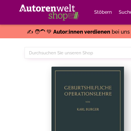
Stöbern
Such
✍️ 🧑‍🦱 💚
Autor:innen verdienen
bei un
Durchsuchen
Sie
unseren
Shop