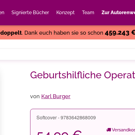
en
Signierte Bücher
Konzept
Team
Zur Autorenwe
Weiter einkaufen
Close
459.243 
s
doppelt
. Dank euch haben sie so schon
Geburtshilfliche Opera
von
Karl Burger
Softcover - 9783642868009
Versandkos