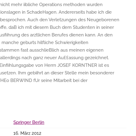
nicht mehr iibliche Operations­ methoden wurden
ionslagen in SchadeHagen. Andererseits habe ich die
l besprochen. Auch den Verletzungen des Neugeborenen
ffe, daB ich mit diesem Buch dem Studenten in seiner
usfiihrung des arztlichen Berufes dienen kann. An den
 manche geburts­ hilfliche Schwierigkeiten
tammen fast ausschlieBlich aus meinen eigenen
de allerdings nach ganz neuer Au££assung gezeichnet.
infiihlungsgabe von Herrn JOSEF KORNTNER ist es
usetzen. Ihm gebiihrt an dieser Stelle mein besonderer
THEo BERWIND fUr seine Mitarbeit bei der
Springer Berlin
16. März 2012