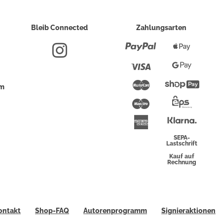
Bleib Connected
Zahlungsarten
Paypal
Apple
Pay
Visa
Google
Pay
Mastercard
Shopi
um
Pay
Maestro
Eps-
Überwei
Klarna
American
Express
SEPA-
Lastschrift
Kauf auf
Rechnung
ontakt
Shop-FAQ
Autorenprogramm
Signieraktionen