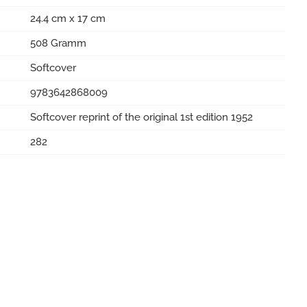
24.4 cm x 17 cm
508 Gramm
Softcover
9783642868009
Softcover reprint of the original 1st edition 1952
282