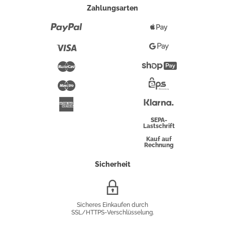
Zahlungsarten
Paypal
Apple
Pay
Visa
Google
Pay
Mastercard
Shopify
Pay
Maestro
Eps-
Überweisung
Klarna
American
Express
SEPA-
Lastschrift
Kauf auf
Rechnung
Sicherheit
SSL/HTTPS-
Verschlüsselung
Sicheres Einkaufen durch
SSL/HTTPS-Verschlüsselung.