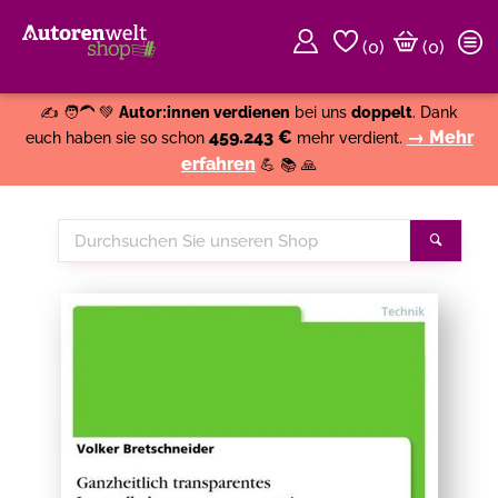
(
0
)
(0)
Weiter einkaufen
Close
✍️ 🧑‍🦱 💚
Autor:innen verdienen
bei uns
doppelt
. Dank
459.243 €
→ Mehr
euch haben sie so schon
mehr verdient.
erfahren
💪 📚 🙏
Durchsuchen
Suche
Sie
unseren
Shop