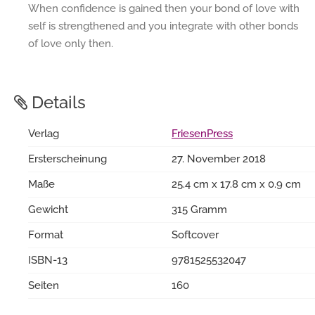
When confidence is gained then your bond of love with
self is strengthened and you integrate with other bonds
of love only then.
Details
Verlag
FriesenPress
Ersterscheinung
27. November 2018
Maße
25.4 cm x 17.8 cm x 0.9 cm
Gewicht
315 Gramm
Format
Softcover
ISBN-13
9781525532047
Seiten
160