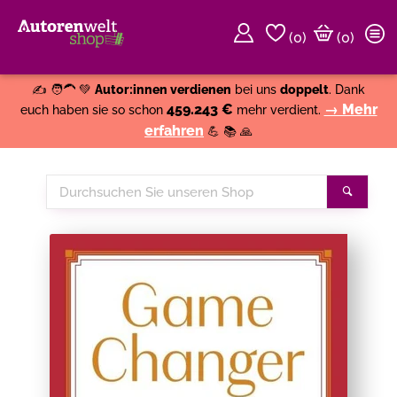
(
0
)
(0)
Weiter einkaufen
Close
✍️ 🧑‍🦱 💚
Autor:innen verdienen
bei uns
doppelt
. Dank
459.243 €
→ Mehr
euch haben sie so schon
mehr verdient.
erfahren
💪 📚 🙏
Durchsuchen
Suche
Sie
unseren
Shop