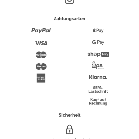
Zahlungsarten
Paypal
Apple
Pay
Visa
Google
Pay
Mastercard
Shopify
Pay
Maestro
Eps-
Überweisung
Klarna
American
Express
SEPA-
Lastschrift
Kauf auf
Rechnung
Sicherheit
SSL/HTTPS-
Verschlüsselung