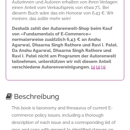
Autorinnen und Autoren erhalten von ihren Verlagen
einen Anteil vom Verkaufspreis von etwa 7%. Bei
diesem Buch wäre das ein Honorar von
6,43 €
. Wir
meinen, das sollte mehr sein!
Deshalb zahlt der Autorenwelt-Shop beim Kauf
von »Fundamentals of E-Commerce«
normalerweise zusätzlich
6,43 €
an Anshu
Agarwal, Dhaarna Singh Rathore und Ravi I. Patel.
Da Anshu Agarwal, Dhaarna Singh Rathore und
Ravi I. Patel nicht am Programm der Autorenwelt
teilnehmen, unterstützen wir mit diesem Anteil
verschiedene Autorenvereinigungen.
[1]
[2]
[3]
Beschreibung
This book is taxonomy and thesaurus of current E-
commerce policy issues, including a thorough
description of each issue and a corresponding list of
pros and cons with respect to identified stances on