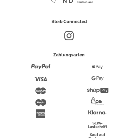
Bleib Connected
Zahlungsarten
Paypal
Apple
Pay
Visa
Google
Pay
Mastercard
Shopify
Pay
Maestro
Eps-
Überweisung
Klarna
American
Express
SEPA-
Lastschrift
Kauf auf