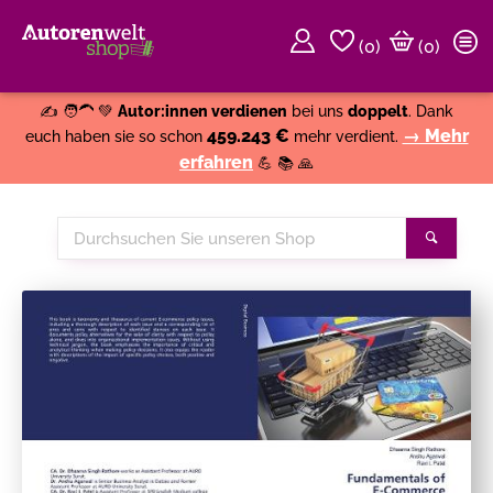
(
0
)
(0)
Weiter einkaufen
Close
✍️ 🧑‍🦱 💚
Autor:innen verdienen
bei uns
doppelt
. Dank
459.243 €
→ Mehr
euch haben sie so schon
mehr verdient.
erfahren
💪 📚 🙏
Durchsuchen
Suche
Sie
unseren
Shop