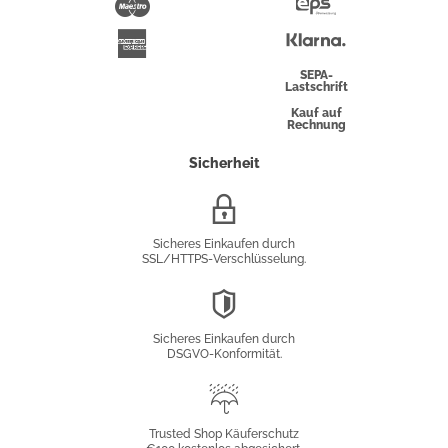
Maestro
Eps-
Überweisung
Klarna
American
Express
SEPA-
Lastschrift
Kauf auf
Rechnung
Sicherheit
SSL/HTTPS-
Verschlüsselung
Sicheres Einkaufen durch
SSL/HTTPS-Verschlüsselung.
DSGVO-
Konformität
Sicheres Einkaufen durch
DSGVO-Konformität.
Trusted
Shop
Trusted Shop Käuferschutz