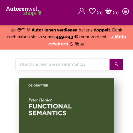
(
0
)
(0)
Weiter einkaufen
Close
✍️ 🧑‍🦱 💚
Autor:innen verdienen
bei uns
doppelt
. Dank
459.243 €
→ Mehr
euch haben sie so schon
mehr verdient.
erfahren
💪 📚 🙏
Durchsuchen
Suche
Sie
unseren
Shop