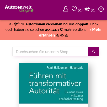
(
0
)
(0)
Weiter einkaufen
Close
✍️ 🧑‍🦱 💚
Autor:innen verdienen
bei uns
doppelt
. Dank
459.243 €
→ Mehr
euch haben sie so schon
mehr verdient.
erfahren
💪 📚 🙏
Durchsuchen
Suche
Sie
unseren
Shop