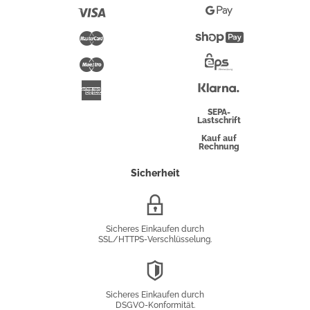
Pay
Visa
Google
Pay
Mastercard
Shopify
Pay
Maestro
Eps-
Überweisung
Klarna
American
Express
SEPA-
Lastschrift
Kauf auf
Rechnung
Sicherheit
SSL/HTTPS-
Verschlüsselung
Sicheres Einkaufen durch
SSL/HTTPS-Verschlüsselung.
DSGVO-
Konformität
Sicheres Einkaufen durch
DSGVO-Konformität.