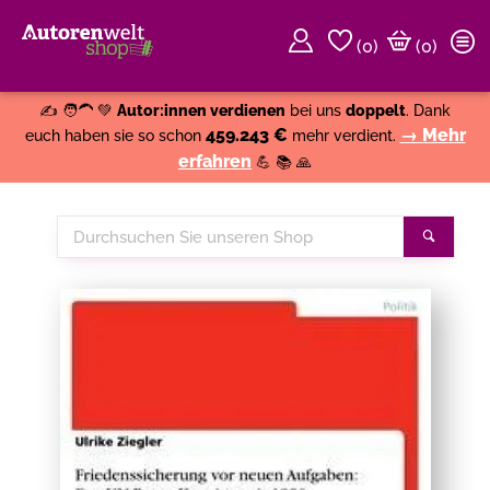
(
0
)
(0)
Weiter einkaufen
Close
✍️ 🧑‍🦱 💚
Autor:innen verdienen
bei uns
doppelt
. Dank
459.243 €
→ Mehr
euch haben sie so schon
mehr verdient.
erfahren
💪 📚 🙏
Durchsuchen
Suche
Sie
unseren
Shop