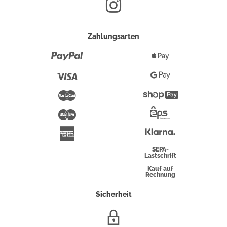
Zahlungsarten
Paypal
Apple
Pay
Visa
Google
Pay
Mastercard
Shopify
Pay
Maestro
Eps-
Überweisung
Klarna
American
Express
SEPA-
Lastschrift
Kauf auf
Rechnung
Sicherheit
SSL/HTTPS-