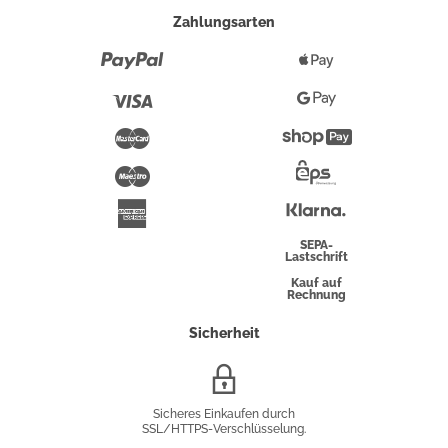
Zahlungsarten
Paypal
Apple
Pay
Visa
Google
Pay
Mastercard
Shopify
Pay
Maestro
Eps-
Überweisung
Klarna
American
Express
SEPA-
Lastschrift
Kauf auf
Rechnung
Sicherheit
SSL/HTTPS-
Verschlüsselung
Sicheres Einkaufen durch
SSL/HTTPS-Verschlüsselung.