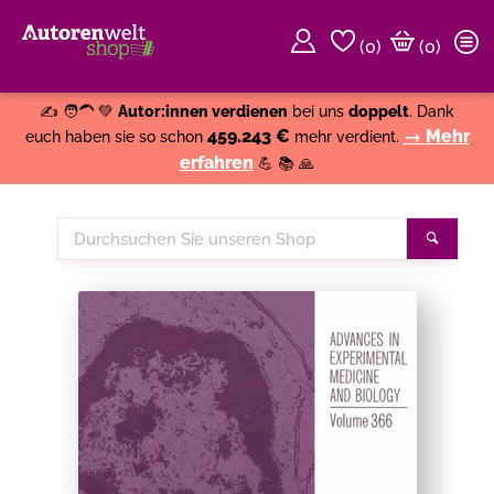
(
0
)
(0)
Weiter einkaufen
Close
✍️ 🧑‍🦱 💚
Autor:innen verdienen
bei uns
doppelt
. Dank
459.243 €
→ Mehr
euch haben sie so schon
mehr verdient.
erfahren
💪 📚 🙏
Durchsuchen
Suche
Sie
unseren
Shop