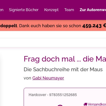
en
Signierte Bücher
Konzept
Team
Zur Autorenwe
Weiter einkaufen
Close
459.243 
s
doppelt
. Dank euch haben sie so schon
Frag doch mal ... die 
Die Sachbuchreihe mit der Maus
von
Gabi Neumayer
Hardcover - 9783551252685
Versandkos