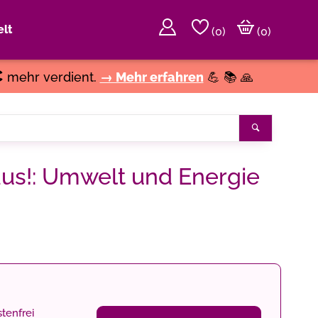
lt
(
0
)
(0)
€
mehr verdient.
→ Mehr erfahren
💪 📚 🙏
Suchen
Maus!: Umwelt und Energie
tenfrei