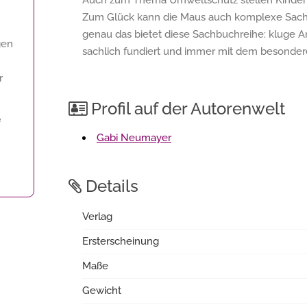
Auch zum Thema Umweltschutz stellen Kinder o
Zum Glück kann die Maus auch komplexe Sachv
genau das bietet diese Sachbuchreihe: kluge An
gen
sachlich fundiert und immer mit dem besonder
r
Profil auf der Autorenwelt
f
Gabi Neumayer
Details
Verlag
Ersterscheinung
Maße
Gewicht