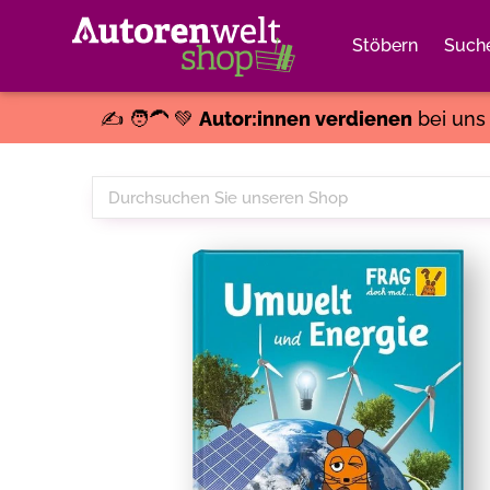
Stöbern
Such
✍️ 🧑‍🦱 💚
Autor:innen verdienen
bei un
Durchsuchen
Sie
unseren
Shop