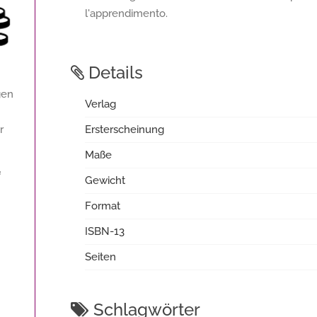
l'apprendimento.
Details
gen
Verlag
r
Ersterscheinung
Maße
f
Gewicht
Format
ISBN-13
Seiten
Schlagwörter