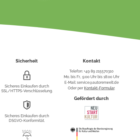
Sicherheit
Kontakt
Telefon: +49 89 215570310
SSL/HTTPS-
Mo. bis Fr., 9:00 Uhr bis 18:00 Uhr
Verschlüsselung
E-Mail: service@autorenwelt.de
Sicheres Einkaufen durch
Oder per
Kontakt-Formular
.
SSL/HTTPS-Verschlüsselung.
fy
Gefördert durch
DSGVO-
Konformität
Sicheres Einkaufen durch
sung
DSGVO-Konformität.
Trusted