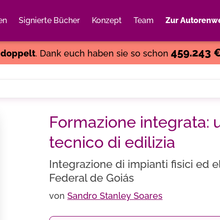
en
Signierte Bücher
Konzept
Team
Zur Autorenwe
Weiter einkaufen
Close
459.243 
s
doppelt
. Dank euch haben sie so schon
Formazione integrata: 
tecnico di edilizia
Integrazione di impianti fisici ed el
Federal de Goiás
von
Sandro Stanley Soares