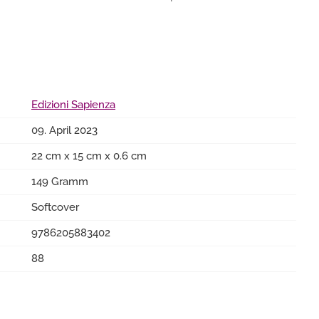
Edizioni Sapienza
09. April 2023
22 cm x 15 cm x 0.6 cm
149 Gramm
Softcover
9786205883402
88