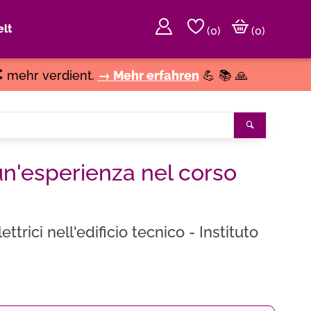
lt
(
0
)
(0)
€
mehr verdient.
→ Mehr erfahren
💪 📚 🙏
Suchen
un'esperienza nel corso
ettrici nell'edificio tecnico - Instituto