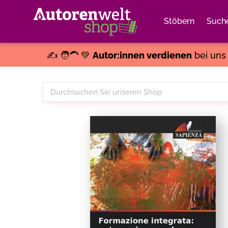
Stöbern
Such
✍️ 🧑‍🦱 💚
Autor:innen verdienen
bei un
Durchsuchen
Sie
unseren
Shop