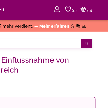
lt
(
0
)
(0)
€
mehr verdient.
→ Mehr erfahren
💪 📚 🙏
Suchen
 Einflussnahme von
reich