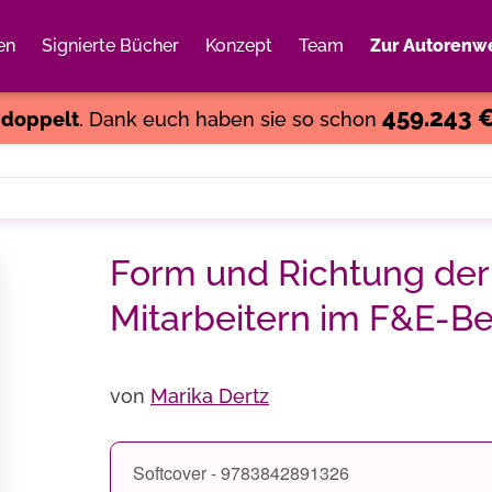
en
Signierte Bücher
Konzept
Team
Zur Autorenwe
Weiter einkaufen
Close
459.243 
s
doppelt
. Dank euch haben sie so schon
Form und Richtung der
Mitarbeitern im F&E-Be
von
Marika Dertz
Softcover - 9783842891326