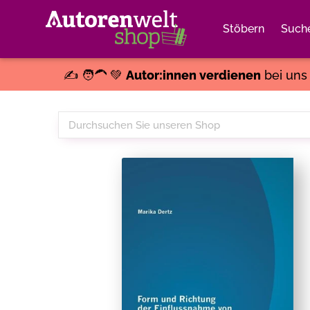
Stöbern
Such
✍️ 🧑‍🦱 💚
Autor:innen verdienen
bei un
Durchsuchen
Sie
unseren
Shop