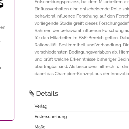
Entscheidungsprozess, bei dem Mitarbeitern ei
Einflussverhalten eine entscheidende Rolle spie
behavioral influence Forschung, auf den Forsc
vorliegende Studie greift dieses Forschungsdef
gen
Rahmen der behavioral influence Forschung a
für den Mitarbeiter im F&E-Bereich gelten. Dab
r
Rationalität, Bestimmtheit und Verhandlung. D
verschiedensten Bedingungsvariablen ab. Hierm
und prüft welche Erkenntnisse bisheriger Bedi
f
übertragbar sind. Als besonders hilfreich für 
n
dabei das Champion-Konzept aus der Innovatio
Details
Verlag
Ersterscheinung
Maße