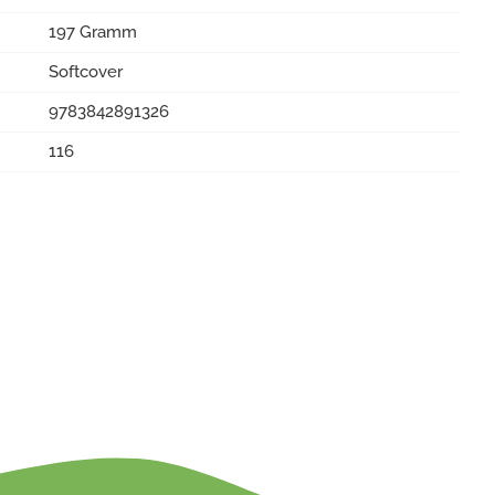
197 Gramm
Softcover
9783842891326
116