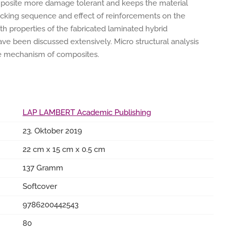
posite more damage tolerant and keeps the material
tacking sequence and effect of reinforcements on the
gth properties of the fabricated laminated hybrid
have been discussed extensively. Micro structural analysis
ure mechanism of composites.
LAP LAMBERT Academic Publishing
23. Oktober 2019
22 cm x 15 cm x 0.5 cm
137 Gramm
Softcover
9786200442543
80