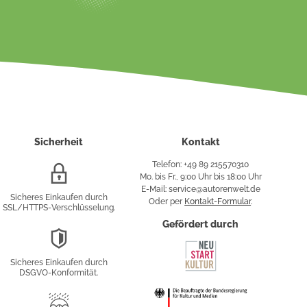
Sicherheit
Kontakt
Telefon: +49 89 215570310
SSL/HTTPS-
Mo. bis Fr., 9:00 Uhr bis 18:00 Uhr
Verschlüsselung
E-Mail: service@autorenwelt.de
Sicheres Einkaufen durch
Oder per
Kontakt-Formular
.
SSL/HTTPS-Verschlüsselung.
fy
Gefördert durch
DSGVO-
Konformität
Sicheres Einkaufen durch
sung
DSGVO-Konformität.
Trusted