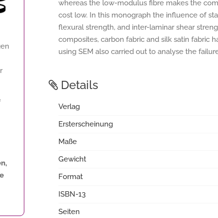
whereas the low-modulus fibre makes the com
cost low. In this monograph the influence of s
flexural strength, and inter-laminar shear stren
composites, carbon fabric and silk satin fabric 
gen
using SEM also carried out to analyse the fail
r
Details
f
Verlag
Ersterscheinung
Maße
Gewicht
n,
ne
Format
ISBN-13
Seiten