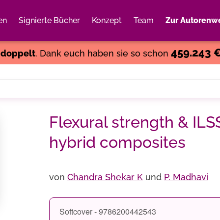
en
Signierte Bücher
Konzept
Team
Zur Autorenwe
Weiter einkaufen
Close
459.243 
s
doppelt
. Dank euch haben sie so schon
Flexural strength & ILS
hybrid composites
von
Chandra Shekar K
und
P. Madhavi
Softcover - 9786200442543