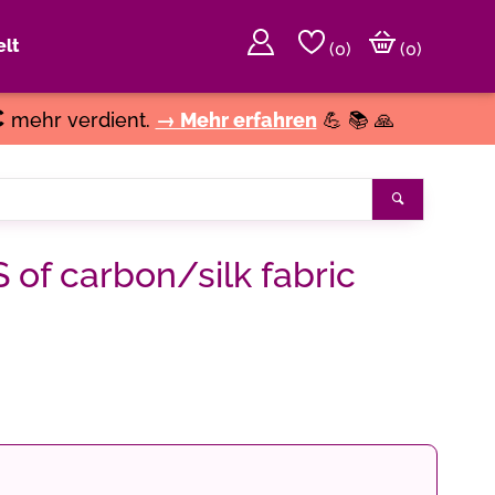
lt
(
0
)
(0)
€
mehr verdient.
→ Mehr erfahren
💪 📚 🙏
Suchen
S of carbon/silk fabric