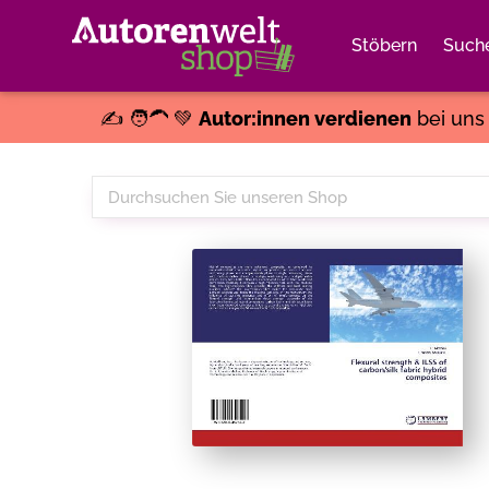
Stöbern
Such
✍️ 🧑‍🦱 💚
Autor:innen verdienen
bei un
Durchsuchen
Sie
unseren
Shop