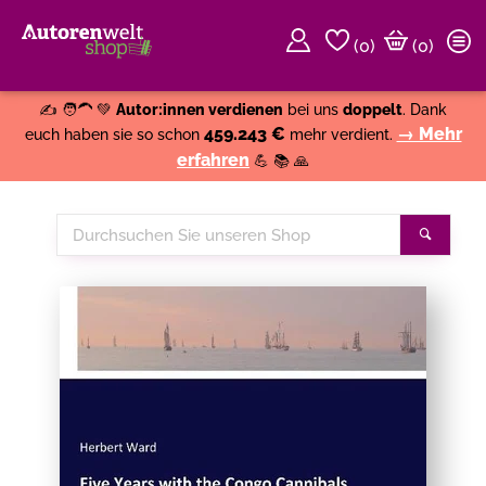
(
0
)
(0)
Weiter einkaufen
Close
✍️ 🧑‍🦱 💚
Autor:innen verdienen
bei uns
doppelt
. Dank
459.243 €
→ Mehr
euch haben sie so schon
mehr verdient.
erfahren
💪 📚 🙏
Durchsuchen
Suche
Sie
unseren
Shop