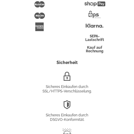
Pay
Mastercard
Shopify
Pay
Maestro
Eps-
Überweisung
Klarna
American
Express
SEPA-
Lastschrift
Kauf auf
Rechnung
Sicherheit
SSL/HTTPS-
Verschlüsselung
Sicheres Einkaufen durch
SSL/HTTPS-Verschlüsselung.
DSGVO-
Konformität
Sicheres Einkaufen durch
DSGVO-Konformität.
Trusted