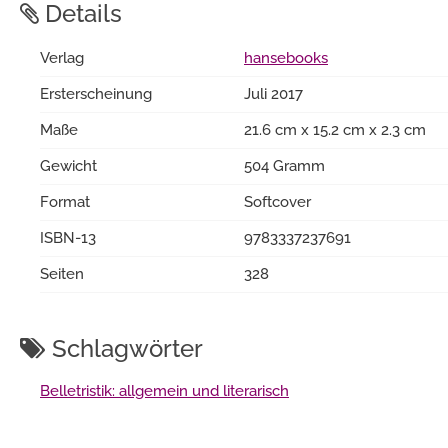
Details
Verlag
hansebooks
Ersterscheinung
Juli 2017
Maße
21.6 cm x 15.2 cm x 2.3 cm
Gewicht
504 Gramm
Format
Softcover
ISBN-13
9783337237691
Seiten
328
Schlagwörter
Belletristik: allgemein und literarisch