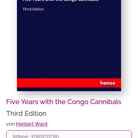
Five Years with the Congo Cannibals
Third Edition
von
Herbert Ward
Softcover - 9783337237691