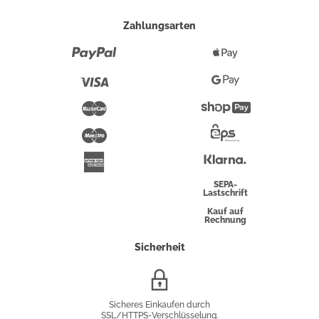
Zahlungsarten
Paypal
Apple
Pay
Visa
Google
Pay
Mastercard
Shopify
Pay
Maestro
Eps-
Überweisung
Klarna
American
Express
SEPA-
Lastschrift
Kauf auf
Rechnung
Sicherheit
SSL/HTTPS-
Verschlüsselung
Sicheres Einkaufen durch
SSL/HTTPS-Verschlüsselung.