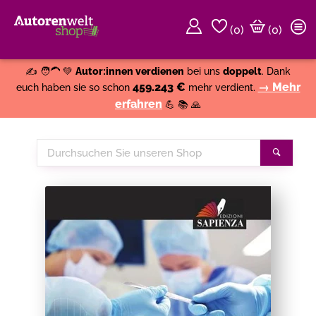
(
0
)
(0)
Weiter einkaufen
Close
✍️ 🧑‍🦱 💚
Autor:innen verdienen
bei uns
doppelt
. Dank
459.243 €
→ Mehr
euch haben sie so schon
mehr verdient.
erfahren
💪 📚 🙏
Durchsuchen
Suche
Sie
unseren
Shop