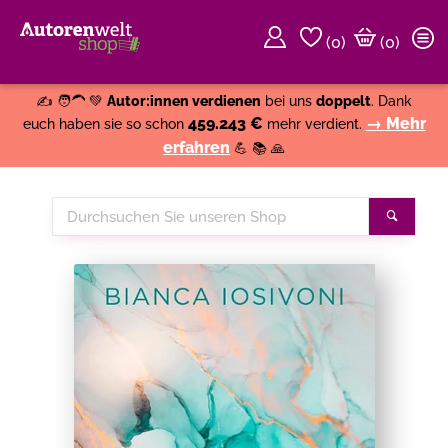
(
0
)
(0)
Weiter einkaufen
Close
✍️ 🧑‍🦱 💚
Autor:innen verdienen
bei uns
doppelt
. Dank
459.243 €
→ Mehr
euch haben sie so schon
mehr verdient.
erfahren
💪 📚 🙏
Durchsuchen
Suche
Sie
unseren
Shop