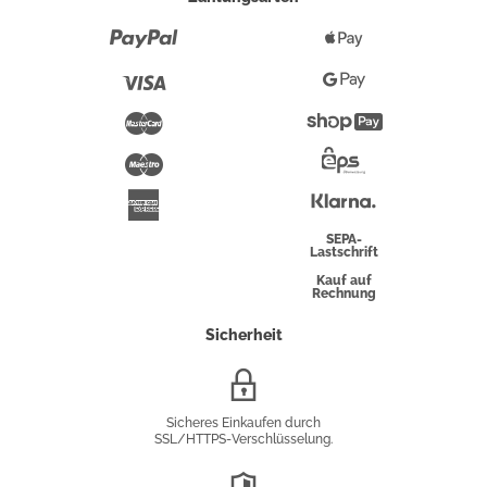
Paypal
Apple
Pay
Visa
Google
Pay
Mastercard
Shopify
Pay
Maestro
Eps-
Überweisung
Klarna
American
Express
SEPA-
Lastschrift
Kauf auf
Rechnung
Sicherheit
SSL/HTTPS-
Verschlüsselung
Sicheres Einkaufen durch
SSL/HTTPS-Verschlüsselung.
DSGVO-