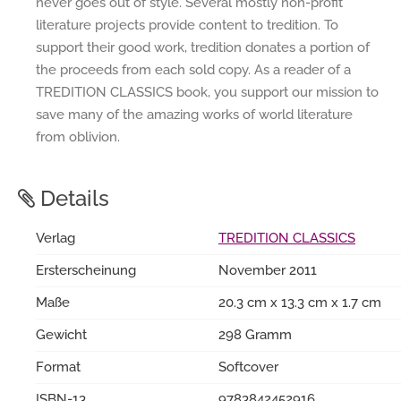
never goes out of style. Several mostly non-profit
literature projects provide content to tredition. To
support their good work, tredition donates a portion of
the proceeds from each sold copy. As a reader of a
TREDITION CLASSICS book, you support our mission to
save many of the amazing works of world literature
from oblivion.
Details
Verlag
TREDITION CLASSICS
Ersterscheinung
November 2011
Maße
20.3 cm x 13.3 cm x 1.7 cm
Gewicht
298 Gramm
Format
Softcover
ISBN-13
9783842452916