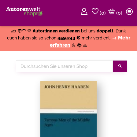
(
0
)
(0)
Weiter einkaufen
Close
✍️ 🧑‍🦱 💚
Autor:innen verdienen
bei uns
doppelt
. Dank
459.243 €
→ Mehr
euch haben sie so schon
mehr verdient.
erfahren
💪 📚 🙏
Durchsuchen
Suche
Sie
unseren
Shop