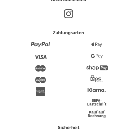
Zahlungsarten
Paypal
Apple
Pay
Visa
Google
Pay
Mastercard
Shopify
Pay
Maestro
Eps-
Überweisung
Klarna
American
Express
SEPA-
Lastschrift
Kauf auf
Rechnung
Sicherheit