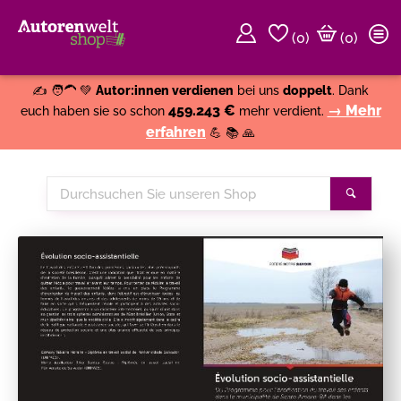
(
0
)
(0)
Weiter einkaufen
Close
✍️ 🧑‍🦱 💚
Autor:innen verdienen
bei uns
doppelt
. Dank
459.243 €
→ Mehr
euch haben sie so schon
mehr verdient.
erfahren
💪 📚 🙏
Durchsuchen
Suche
Sie
unseren
Shop