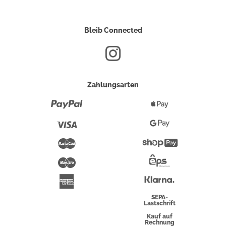
Bleib Connected
Zahlungsarten
Paypal
Apple
Pay
Visa
Google
Pay
Mastercard
Shopify
Pay
Maestro
Eps-
Überweisung
Klarna
American
Express
SEPA-
Lastschrift
Kauf auf
Rechnung