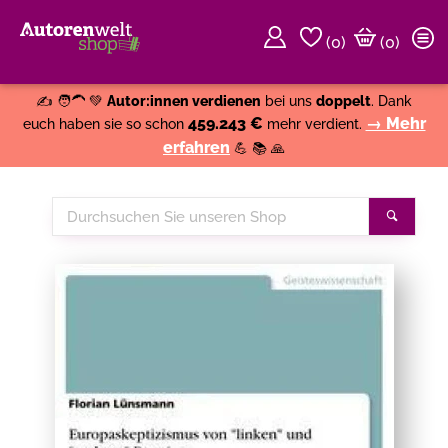
(
0
)
(0)
Weiter einkaufen
Close
✍️ 🧑‍🦱 💚
Autor:innen verdienen
bei uns
doppelt
. Dank
459.243 €
→ Mehr
euch haben sie so schon
mehr verdient.
erfahren
💪 📚 🙏
Durchsuchen
Suche
Sie
unseren
Shop