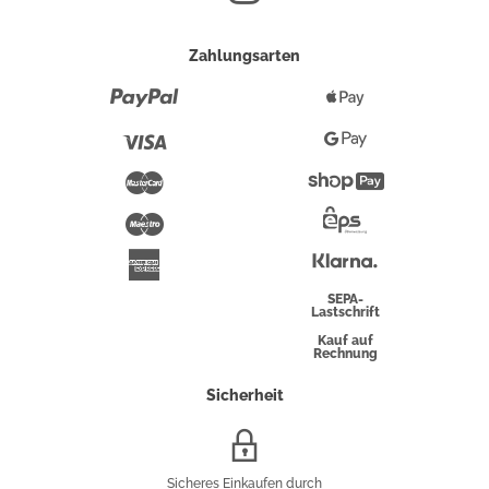
Zahlungsarten
Paypal
Apple
Pay
Visa
Google
Pay
Mastercard
Shopify
Pay
Maestro
Eps-
Überweisung
Klarna
American
Express
SEPA-
Lastschrift
Kauf auf
Rechnung
Sicherheit
SSL/HTTPS-
Verschlüsselung
Sicheres Einkaufen durch