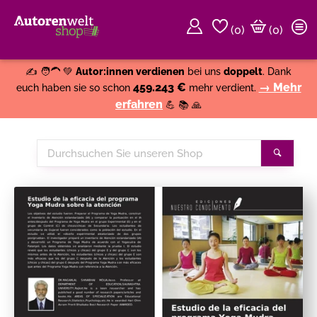
(
0
)
(0)
Weiter einkaufen
Close
✍️ 🧑‍🦱 💚
Autor:innen verdienen
bei uns
doppelt
. Dank
459.243 €
→ Mehr
euch haben sie so schon
mehr verdient.
erfahren
💪 📚 🙏
Durchsuchen
Suche
Sie
unseren
Shop