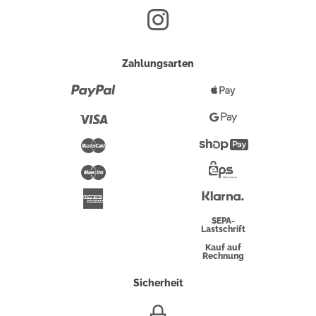
Zahlungsarten
Paypal
Apple
Pay
Visa
Google
Pay
Mastercard
Shopify
Pay
Maestro
Eps-
Überweisung
Klarna
American
Express
SEPA-
Lastschrift
Kauf auf
Rechnung
Sicherheit
SSL/HTTPS-