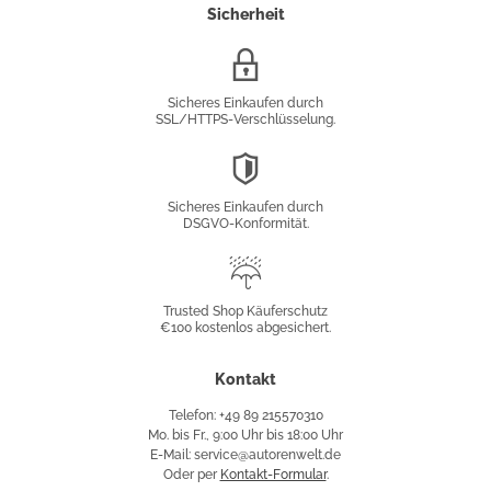
Sicherheit
SSL/HTTPS-
Verschlüsselung
Sicheres Einkaufen durch
SSL/HTTPS-Verschlüsselung.
DSGVO-
Konformität
Sicheres Einkaufen durch
DSGVO-Konformität.
Trusted
Shop
Trusted Shop Käuferschutz
€100 kostenlos abgesichert.
Käuferschutz
Kontakt
Telefon: +49 89 215570310
Mo. bis Fr., 9:00 Uhr bis 18:00 Uhr
E-Mail: service@autorenwelt.de
Oder per
Kontakt-Formular
.