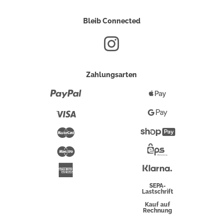
Bleib Connected
Zahlungsarten
Paypal
Apple
Pay
Visa
Google
Pay
Mastercard
Shopify
Pay
Maestro
Eps-
Überweisung
Klarna
American
Express
SEPA-
Lastschrift
Kauf auf
Rechnung