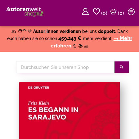
(
0
)
(0)
Weiter einkaufen
Close
✍️ 🧑‍🦱 💚
Autor:innen verdienen
bei uns
doppelt
. Dank
459.243 €
→ Mehr
euch haben sie so schon
mehr verdient.
erfahren
💪 📚 🙏
Durchsuchen
Suche
Sie
unseren
Shop