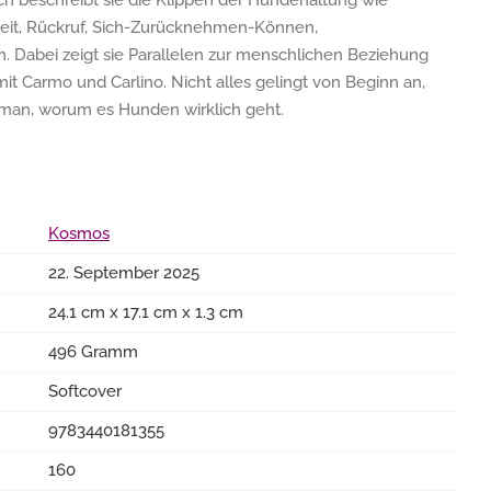
ch beschreibt sie die Klippen der Hundehaltung wie
gkeit, Rückruf, Sich-Zurücknehmen-Können,
.m. Dabei zeigt sie Parallelen zur menschlichen Beziehung
it Carmo und Carlino. Nicht alles gelingt von Beginn an,
ht man, worum es Hunden wirklich geht.
Kosmos
22. September 2025
24.1 cm x 17.1 cm x 1.3 cm
496 Gramm
Softcover
9783440181355
160