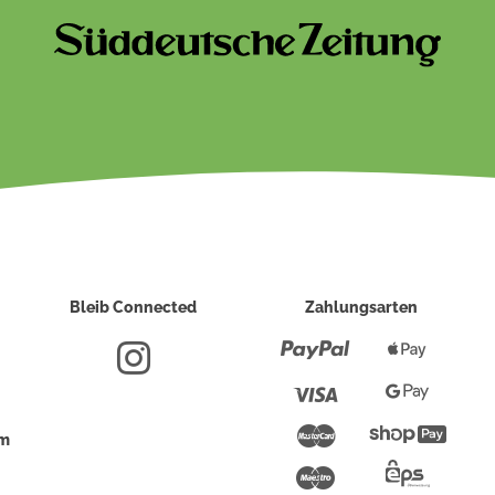
Bleib Connected
Zahlungsarten
Paypal
Apple
Pay
Visa
Google
Pay
Mastercard
Shopi
um
Pay
Maestro
Eps-