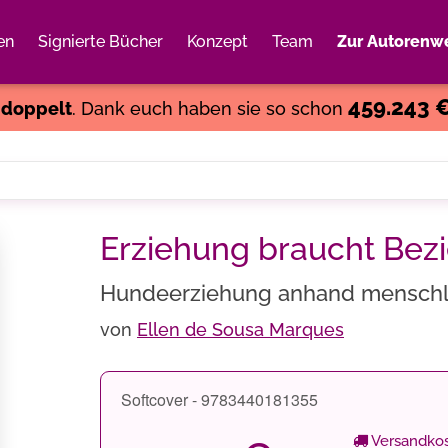
en
Signierte Bücher
Konzept
Team
Zur Autorenwe
Weiter einkaufen
Close
459.243 
s
doppelt
. Dank euch haben sie so schon
Erziehung braucht Bez
Hundeerziehung anhand menschlic
von
Ellen de Sousa Marques
Softcover - 9783440181355
Versandkos