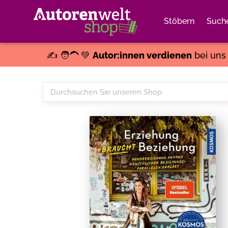
Stöbern
Such
✍️ 🧑‍🦱 💚
Autor:innen verdienen
bei un
Durchsuchen
Sie
unseren
Shop