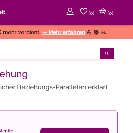
lt
(
0
)
(0)
€
mehr verdient.
→ Mehr erfahren
💪 📚 🙏
Suchen
iehung
her Beziehungs-Parallelen erklärt
tenfrei