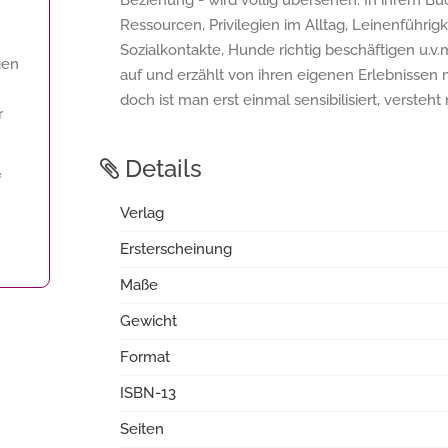
Beziehung - wird völlig übersehen. In ihrem Bu
Ressourcen, Privilegien im Alltag, Leinenführi
Sozialkontakte, Hunde richtig beschäftigen u.v
gen
auf und erzählt von ihren eigenen Erlebnissen m
doch ist man erst einmal sensibilisiert, verste
r
Details
f
Verlag
Ersterscheinung
Maße
Gewicht
Format
ISBN-13
Seiten