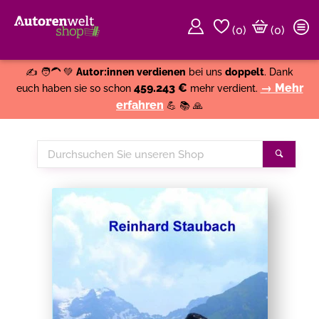
(
0
)
(0)
Weiter einkaufen
Close
✍️ 🧑‍🦱 💚
Autor:innen verdienen
bei uns
doppelt
. Dank
459.243 €
→ Mehr
euch haben sie so schon
mehr verdient.
erfahren
💪 📚 🙏
Durchsuchen
Suche
Sie
unseren
Shop