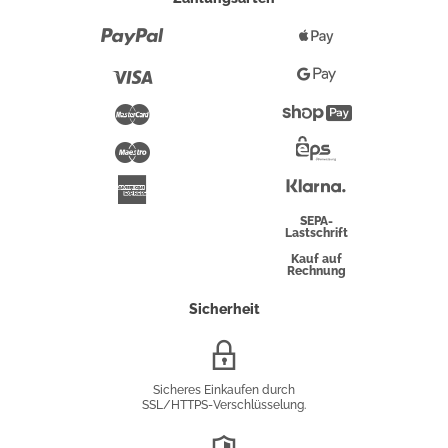
Paypal
Apple
Pay
Visa
Google
Pay
Mastercard
Shopify
Pay
Maestro
Eps-
Überweisung
Klarna
American
Express
SEPA-
Lastschrift
Kauf auf
Rechnung
Sicherheit
SSL/HTTPS-
Verschlüsselung
Sicheres Einkaufen durch
SSL/HTTPS-Verschlüsselung.
DSGVO-