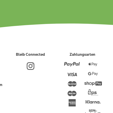
Bleib Connected
Zahlungsarten
Paypal
Apple
Pay
Visa
Google
Pay
Mastercard
Shopi
um
Pay
Maestro
Eps-
Überwei
Klarna
American
Express
SEPA-