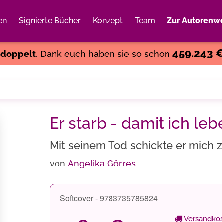
en
Signierte Bücher
Konzept
Team
Zur Autorenwe
Weiter einkaufen
Close
459.243 
s
doppelt
. Dank euch haben sie so schon
Er starb - damit ich leb
Mit seinem Tod schickte er mich 
von
Angelika Görres
Softcover - 9783735785824
Versandkos