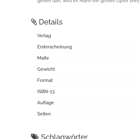
gehen darf, wird ihr Mann ein großes Opfer brin
Details
Verlag
Ersterscheinung
Maße
Gewicht
Format
ISBN-13
Auflage
Seiten
Schlagwörter