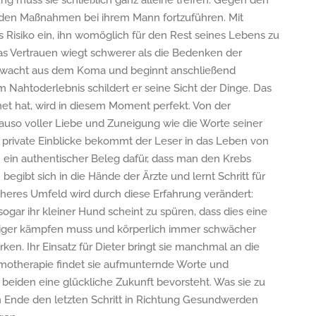
ung muss sie schließlich ganz alleine treffen. Gegen den
tenden Maßnahmen bei ihrem Mann fortzuführen. Mit
Risiko ein, ihn womöglich für den Rest seines Lebens zu
s Vertrauen wiegt schwerer als die Bedenken der
erwacht aus dem Koma und beginnt anschließend
 Nahtoderlebnis schildert er seine Sicht der Dinge. Das
net hat, wird in diesem Moment perfekt. Von der
auso voller Liebe und Zuneigung wie die Worte seiner
nd private Einblicke bekommt der Leser in das Leben von
ch ein authentischer Beleg dafür, dass man den Krebs
begibt sich in die Hände der Ärzte und lernt Schritt für
äheres Umfeld wird durch diese Erfahrung verändert:
ogar ihr kleiner Hund scheint zu spüren, dass dies eine
ftiger kämpfen muss und körperlich immer schwächer
rken. Ihr Einsatz für Dieter bringt sie manchmal an die
emotherapie findet sie aufmunternde Worte und
 beiden eine glückliche Zukunft bevorsteht. Was sie zu
m Ende den letzten Schritt in Richtung Gesundwerden