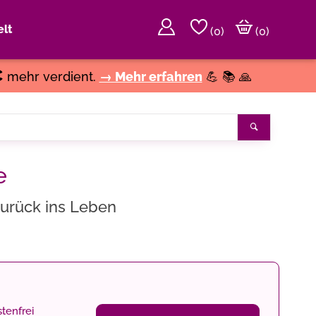
lt
(
0
)
(0)
€
mehr verdient.
→ Mehr erfahren
💪 📚 🙏
Suchen
e
zurück ins Leben
tenfrei