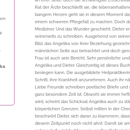
an ihrer Seite, doch die schwierigste Entscheid
Rat der Ärzte beschließt sie, die lebenserhal
bangem Herzen geht sie in diesem Moment das 
gen
einem schweren Pflegefall zu machen. Doch da
Mediziner. Und das Wunder geschieht: Dieter 
ir
seinerseits zu schreiben. Ausgehend von seinem
Bild, das Angelika von ihrer Beziehung gezeich
männlichen Seite aus betrachtet und doch gen
f
Frau ist auch sein Bericht. Sehr persönliche u
Angelika und Dieter. Gleichzeitig ist dieses Bu
ika
besiegen kann. Die ausgebildete Heilpraktikerin 
Schritt, ihre Krankheit anzunehmen. Auch ihr n
Liebe Freunde schreiben poetische Briefe und s
ganz besondere Zeit ist. Obwohl sie immer he
wird, scheint das Schicksal Angelika auch zu stä
körperlichen Grenzen. Selbst mitten in der Ch
beschwört Dieter, sich daran zu klammern, dass
diesem Zeitpunkt noch nicht ahnt: Damit sie a