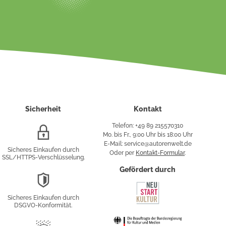
Sicherheit
Kontakt
Telefon: +49 89 215570310
SSL/HTTPS-
Mo. bis Fr., 9:00 Uhr bis 18:00 Uhr
Verschlüsselung
E-Mail: service@autorenwelt.de
Sicheres Einkaufen durch
Oder per
Kontakt-Formular
.
SSL/HTTPS-Verschlüsselung.
fy
Gefördert durch
DSGVO-
Konformität
Sicheres Einkaufen durch
sung
DSGVO-Konformität.
Trusted