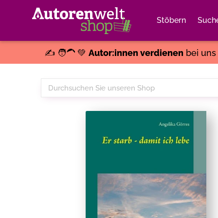
Stöbern
Such
✍️ 🧑‍🦱 💚
Autor:innen verdienen
bei un
Durchsuchen
Sie
unseren
Shop