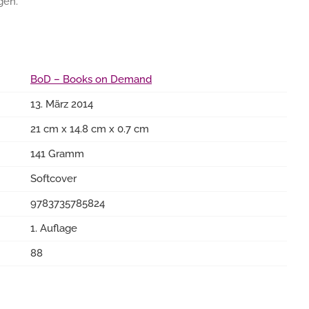
gen.
BoD – Books on Demand
13. März 2014
21 cm x 14.8 cm x 0.7 cm
141 Gramm
Softcover
9783735785824
1. Auflage
88