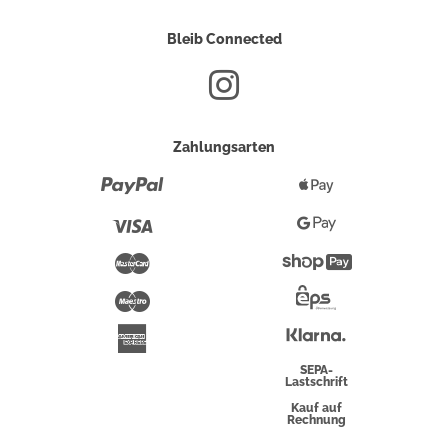
Bleib Connected
Zahlungsarten
Paypal
Apple
Pay
Visa
Google
Pay
Mastercard
Shopify
Pay
Maestro
Eps-
Überweisung
Klarna
American
Express
SEPA-
Lastschrift
Kauf auf
Rechnung