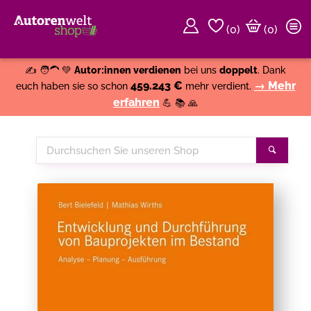
(
0
)
(0)
Weiter einkaufen
Close
✍️ 🧑‍🦱 💚
Autor:innen verdienen
bei uns
doppelt
. Dank
459.243 €
→ Mehr
euch haben sie so schon
mehr verdient.
erfahren
💪 📚 🙏
Durchsuchen
Suche
Sie
unseren
Shop