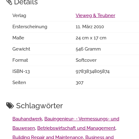
Details
Verlag
Vieweg & Teubner
Ersterscheinung
11. März 2010
Maße
24 cm x 17 cm
Gewicht
546 Gramm
Format
Softcover
ISBN-13
9783834805874
Seiten
307
Schlagwörter
Bauhandwerk
,
Bauingenieur- - Vermessungs- und
Bauwesen
,
Betriebswirtschaft und Management
,
Building Repair and Maintenance
,
Business and