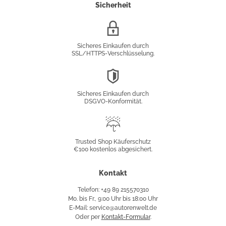
Sicherheit
SSL/HTTPS-
Verschlüsselung
Sicheres Einkaufen durch
SSL/HTTPS-Verschlüsselung.
DSGVO-
Konformität
Sicheres Einkaufen durch
DSGVO-Konformität.
Trusted
Shop
Trusted Shop Käuferschutz
€100 kostenlos abgesichert.
Käuferschutz
Kontakt
Telefon: +49 89 215570310
Mo. bis Fr., 9:00 Uhr bis 18:00 Uhr
E-Mail: service@autorenwelt.de
Oder per
Kontakt-Formular
.