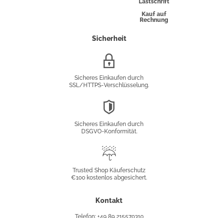
Lastschrift
Kauf auf
Rechnung
Sicherheit
SSL/HTTPS-
Verschlüsselung
Sicheres Einkaufen durch
SSL/HTTPS-Verschlüsselung.
DSGVO-
Konformität
Sicheres Einkaufen durch
DSGVO-Konformität.
Trusted
Shop
Trusted Shop Käuferschutz
€100 kostenlos abgesichert.
Käuferschutz
Kontakt
Telefon: +49 89 215570310