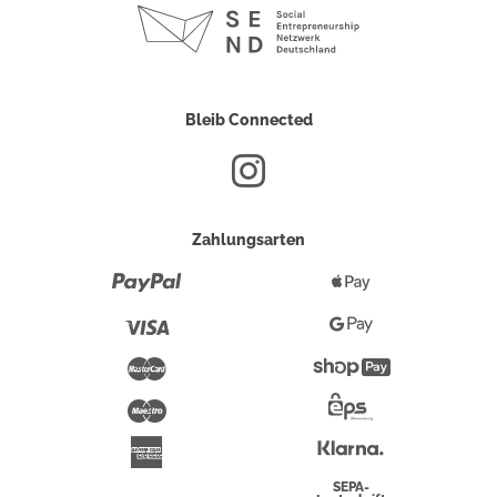
Bleib Connected
Zahlungsarten
Paypal
Apple
Pay
Visa
Google
Pay
Mastercard
Shopify
Pay
Maestro
Eps-
Überweisung
Klarna
American
Express
SEPA-