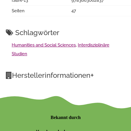
ISBN-13
9783663062837
Seiten
47
Schlagwörter
Humanities and Social Sciences
,
Interdisziplinäre
Studien
+
Herstellerinformationen
Bekannt durch