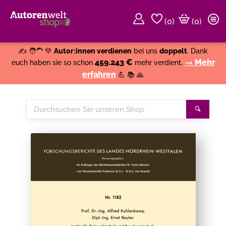
(
0
)
(0)
Weiter einkaufen
Close
✍️ 🧑‍🦱 💚
Autor:innen verdienen
bei uns
doppelt
. Dank
459.243 €
→ Mehr
euch haben sie so schon
mehr verdient.
erfahren
💪 📚 🙏
Durchsuchen
Suche
Sie
unseren
Shop