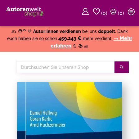
(
0
)
(0)
Weiter einkaufen
Close
✍️ 🧑‍🦱 💚
Autor:innen verdienen
bei uns
doppelt
. Dank
459.243 €
→ Mehr
euch haben sie so schon
mehr verdient.
erfahren
💪 📚 🙏
Durchsuchen
Suche
Sie
unseren
Shop