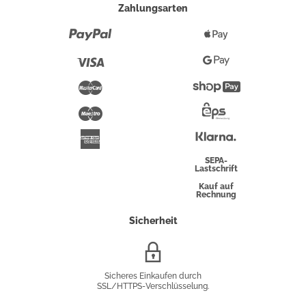
Zahlungsarten
Paypal
Apple
Pay
Visa
Google
Pay
Mastercard
Shopify
Pay
Maestro
Eps-
Überweisung
Klarna
American
Express
SEPA-
Lastschrift
Kauf auf
Rechnung
Sicherheit
SSL/HTTPS-
Verschlüsselung
Sicheres Einkaufen durch
SSL/HTTPS-Verschlüsselung.