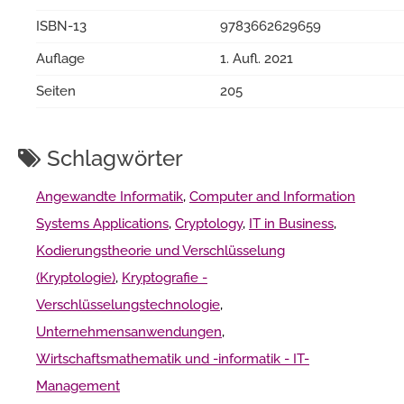
ISBN-13
9783662629659
Auflage
1. Aufl. 2021
Seiten
205
Schlagwörter
Angewandte Informatik
,
Computer and Information
Systems Applications
,
Cryptology
,
IT in Business
,
Kodierungstheorie und Verschlüsselung
(Kryptologie)
,
Kryptografie -
Verschlüsselungstechnologie
,
Unternehmensanwendungen
,
Wirtschaftsmathematik und -informatik - IT-
Management