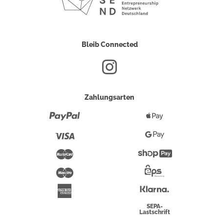
Bleib Connected
Zahlungsarten
Paypal
Apple
Pay
Visa
Google
Pay
Mastercard
Shopify
Pay
Maestro
Eps-
Überweisung
Klarna
American
Express
SEPA-
Lastschrift