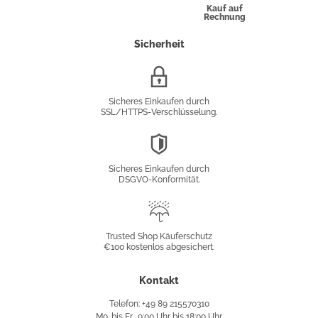
Kauf auf
Rechnung
Sicherheit
SSL/HTTPS-
Verschlüsselung
Sicheres Einkaufen durch
SSL/HTTPS-Verschlüsselung.
DSGVO-
Konformität
Sicheres Einkaufen durch
DSGVO-Konformität.
Trusted
Shop
Trusted Shop Käuferschutz
€100 kostenlos abgesichert.
Käuferschutz
Kontakt
Telefon: +49 89 215570310
Mo. bis Fr., 9:00 Uhr bis 18:00 Uhr