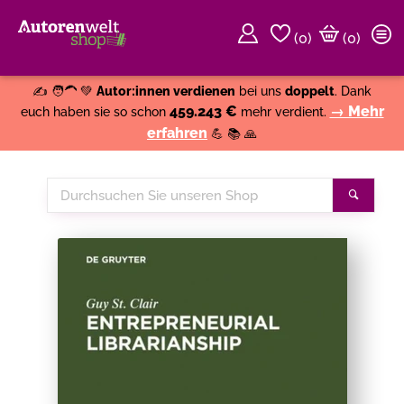
(
0
)
(0)
Weiter einkaufen
Close
✍️ 🧑‍🦱 💚
Autor:innen verdienen
bei uns
doppelt
. Dank
459.243 €
→ Mehr
euch haben sie so schon
mehr verdient.
erfahren
💪 📚 🙏
Durchsuchen
Suche
Sie
unseren
Shop