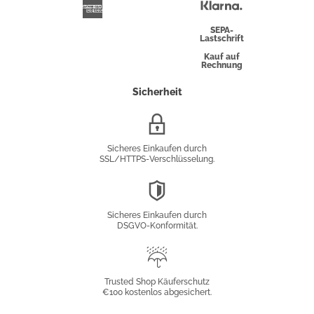
Überweisung
Klarna
American
Express
SEPA-
Lastschrift
Kauf auf
Rechnung
Sicherheit
SSL/HTTPS-
Verschlüsselung
Sicheres Einkaufen durch
SSL/HTTPS-Verschlüsselung.
DSGVO-
Konformität
Sicheres Einkaufen durch
DSGVO-Konformität.
Trusted
Shop
Trusted Shop Käuferschutz
€100 kostenlos abgesichert.
Käuferschutz