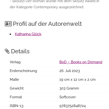
- Skoutz) Der Roman wurde mit dem Skoutz Award in
der Kategorie Contemporary ausgezeichnet.
Profil auf der Autorenwelt
Katharina Glück
Details
Verlag
BoD – Books on Demand
Ersterscheinung
26. Juli 2023
Maße
19 cm x 12 cm x 2 cm
Gewicht
303 Gramm
Format
Softcover
ISBN-13
9783752848724