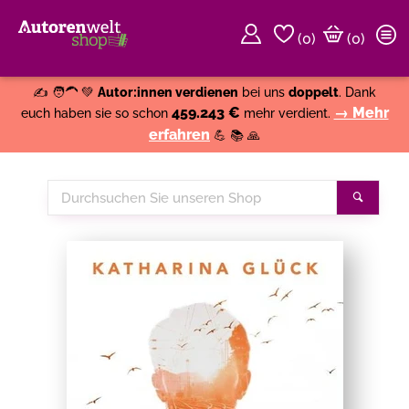
(
0
)
(0)
Weiter einkaufen
Close
✍️ 🧑‍🦱 💚
Autor:innen verdienen
bei uns
doppelt
. Dank
459.243 €
→ Mehr
euch haben sie so schon
mehr verdient.
erfahren
💪 📚 🙏
Durchsuchen
Suche
Sie
unseren
Shop