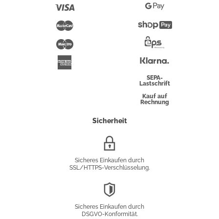
Pay
Visa
Google
Pay
Mastercard
Shopify
Pay
Maestro
Eps-
Überweisung
Klarna
American
Express
SEPA-
Lastschrift
Kauf auf
Rechnung
Sicherheit
SSL/HTTPS-
Verschlüsselung
Sicheres Einkaufen durch
SSL/HTTPS-Verschlüsselung.
DSGVO-
Konformität
Sicheres Einkaufen durch
DSGVO-Konformität.