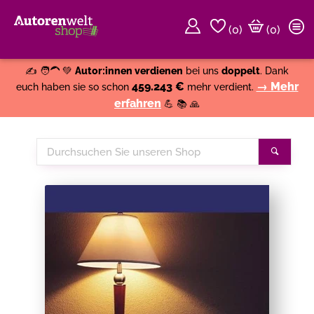
(
0
)
(0)
Weiter einkaufen
Close
✍️ 🧑‍🦱 💚
Autor:innen verdienen
bei uns
doppelt
. Dank
459.243 €
→ Mehr
euch haben sie so schon
mehr verdient.
erfahren
💪 📚 🙏
Durchsuchen
Suche
Sie
unseren
Shop