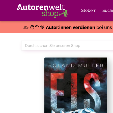
Stöbern
Such
✍️ 🧑‍🦱 💚
Autor:innen verdienen
bei un
Durchsuchen
Sie
unseren
Shop