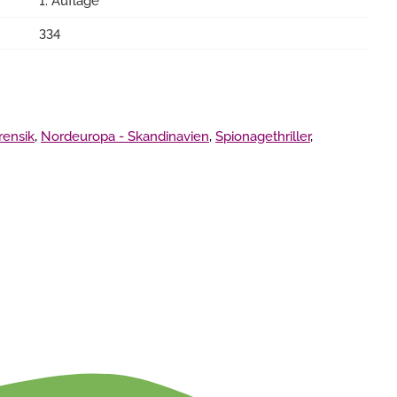
1. Auflage
334
rensik
,
Nordeuropa - Skandinavien
,
Spionagethriller
,