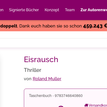
en
Signierte Bücher
Konzept
Team
Zur Autorenwe
Weiter einkaufen
Close
459.243 
s
doppelt
. Dank euch haben sie so schon
Eisrausch
Thriller
von
Roland Muller
Taschenbuch - 9783746640860
Versandkos