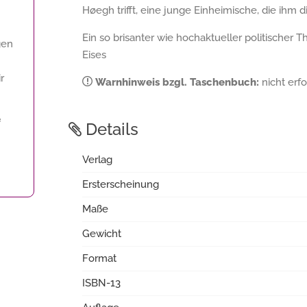
Høegh trifft, eine junge Einheimische, die ihm 
Ein so brisanter wie hochaktueller politischer T
gen
Eises
r
Warnhinweis bzgl. Taschenbuch:
nicht erfo
f
Details
Verlag
Ersterscheinung
Maße
Gewicht
Format
ISBN-13