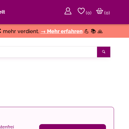
lt
(
0
)
(0)
€
mehr verdient.
→ Mehr erfahren
💪 📚 🙏
Suchen
tenfrei