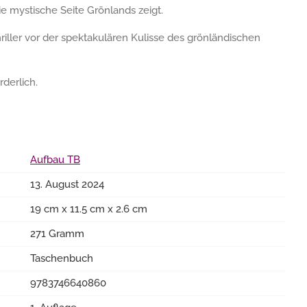
die mystische Seite Grönlands zeigt.
hriller vor der spektakulären Kulisse des grönländischen
rderlich.
Aufbau TB
13. August 2024
19 cm x 11.5 cm x 2.6 cm
271 Gramm
Taschenbuch
9783746640860