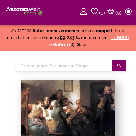
(
0
)
(0)
Weiter einkaufen
Close
✍️ 🧑‍🦱 💚
Autor:innen verdienen
bei uns
doppelt
. Dank
459.243 €
→ Mehr
euch haben sie so schon
mehr verdient.
erfahren
💪 📚 🙏
Durchsuchen
Suche
Sie
unseren
Shop