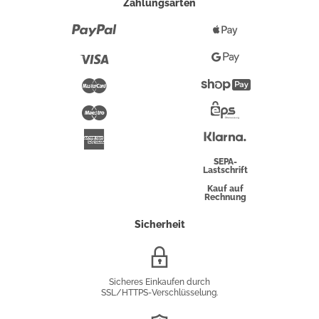
Zahlungsarten
Paypal
Apple
Pay
Visa
Google
Pay
Mastercard
Shopify
Pay
Maestro
Eps-
Überweisung
Klarna
American
Express
SEPA-
Lastschrift
Kauf auf
Rechnung
Sicherheit
SSL/HTTPS-
Verschlüsselung
Sicheres Einkaufen durch
SSL/HTTPS-Verschlüsselung.