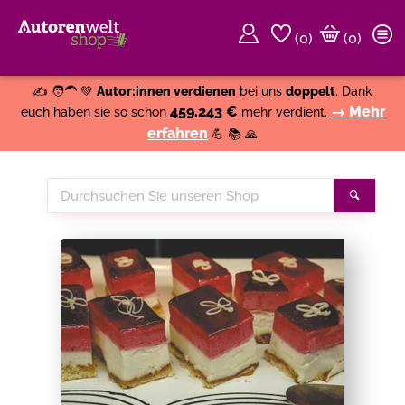
(
0
)
(0)
Weiter einkaufen
Close
✍️ 🧑‍🦱 💚
Autor:innen verdienen
bei uns
doppelt
. Dank
459.243 €
→ Mehr
euch haben sie so schon
mehr verdient.
erfahren
💪 📚 🙏
Durchsuchen
Suche
Sie
unseren
Shop