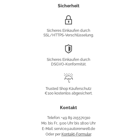
Sicherheit
SSL/HTTPS-
Verschlüsselung
Sicheres Einkaufen durch
SSL/HTTPS-Verschlüsselung.
DSGVO-
Konformität
Sicheres Einkaufen durch
DSGVO-Konformität.
Trusted
Shop
Trusted Shop Käuferschutz
€100 kostenlos abgesichert.
Käuferschutz
Kontakt
Telefon: +49 89 215570310
Mo. bis Fr., 9:00 Uhr bis 18:00 Uhr
E-Mail: service@autorenwelt.de
Oder per
Kontakt-Formular
.