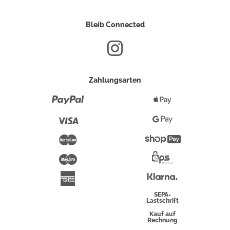
Bleib Connected
Zahlungsarten
Paypal
Apple
Pay
Visa
Google
Pay
Mastercard
Shopify
Pay
Maestro
Eps-
Überweisung
Klarna
American
Express
SEPA-
Lastschrift
Kauf auf
Rechnung