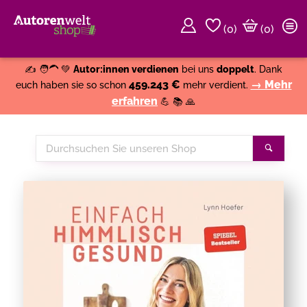
(
0
)
(0)
Weiter einkaufen
Close
✍️ 🧑‍🦱 💚
Autor:innen verdienen
bei uns
doppelt
. Dank
459.243 €
→ Mehr
euch haben sie so schon
mehr verdient.
erfahren
💪 📚 🙏
Durchsuchen
Suche
Sie
unseren
Shop