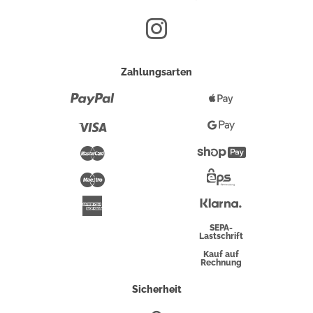
Zahlungsarten
Paypal
Apple
Pay
Visa
Google
Pay
Mastercard
Shopify
Pay
Maestro
Eps-
Überweisung
Klarna
American
Express
SEPA-
Lastschrift
Kauf auf
Rechnung
Sicherheit