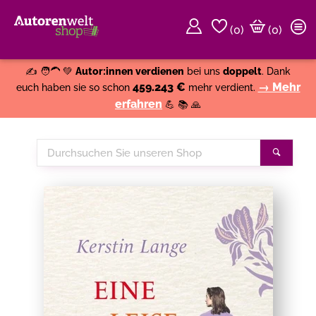
(
0
)
(0)
Weiter einkaufen
Close
✍️ 🧑‍🦱 💚
Autor:innen verdienen
bei uns
doppelt
. Dank
459.243 €
→ Mehr
euch haben sie so schon
mehr verdient.
erfahren
💪 📚 🙏
Durchsuchen
Suche
Sie
unseren
Shop