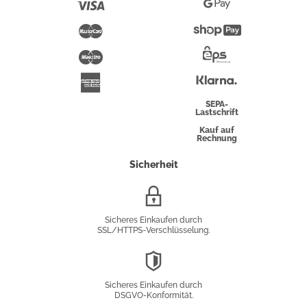
Visa
Google
Pay
Mastercard
Shopify
Pay
Maestro
Eps-
Überweisung
Klarna
American
Express
SEPA-
Lastschrift
Kauf auf
Rechnung
Sicherheit
SSL/HTTPS-
Verschlüsselung
Sicheres Einkaufen durch
SSL/HTTPS-Verschlüsselung.
DSGVO-
Konformität
Sicheres Einkaufen durch
DSGVO-Konformität.