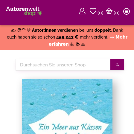
(
0
)
(0)
Weiter einkaufen
Close
✍️ 🧑‍🦱 💚
Autor:innen verdienen
bei uns
doppelt
. Dank
459.243 €
→ Mehr
euch haben sie so schon
mehr verdient.
erfahren
💪 📚 🙏
Durchsuchen
Suche
Sie
unseren
Shop