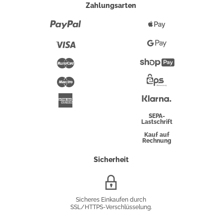
Zahlungsarten
Paypal
Apple
Pay
Visa
Google
Pay
Mastercard
Shopify
Pay
Maestro
Eps-
Überweisung
Klarna
American
Express
SEPA-
Lastschrift
Kauf auf
Rechnung
Sicherheit
SSL/HTTPS-
Verschlüsselung
Sicheres Einkaufen durch
SSL/HTTPS-Verschlüsselung.