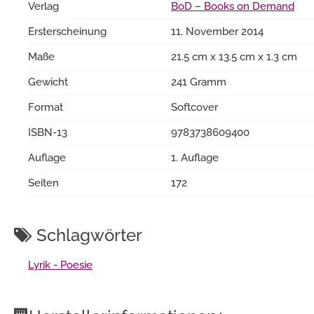
Verlag
BoD – Books on Demand
Ersterscheinung
11. November 2014
Maße
21.5 cm x 13.5 cm x 1.3 cm
Gewicht
241 Gramm
Format
Softcover
ISBN-13
9783738609400
Auflage
1. Auflage
Seiten
172
Schlagwörter
Lyrik - Poesie