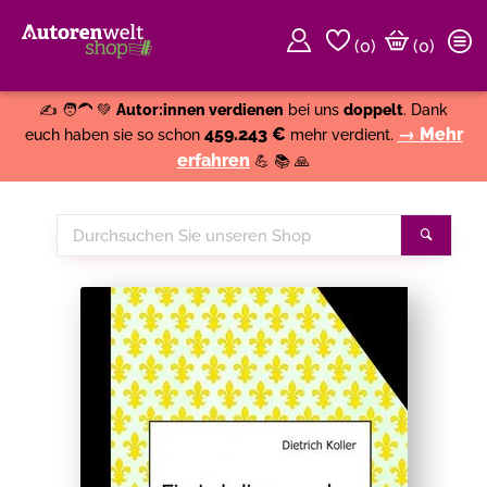
(
0
)
(0)
Weiter einkaufen
Close
✍️ 🧑‍🦱 💚
Autor:innen verdienen
bei uns
doppelt
. Dank
459.243 €
→ Mehr
euch haben sie so schon
mehr verdient.
erfahren
💪 📚 🙏
Durchsuchen
Suche
Sie
unseren
Shop