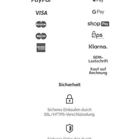
Paypal
Apple
Pay
Visa
Google
Pay
Mastercard
Shopify
Pay
Maestro
Eps-
Überweisung
Klarna
American
Express
SEPA-
Lastschrift
Kauf auf
Rechnung
Sicherheit
SSL/HTTPS-
Verschlüsselung
Sicheres Einkaufen durch
SSL/HTTPS-Verschlüsselung.
DSGVO-
Konformität