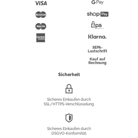
Pay
Visa
Google
Pay
Mastercard
Shopify
Pay
Maestro
Eps-
Überweisung
Klarna
American
Express
SEPA-
Lastschrift
Kauf auf
Rechnung
Sicherheit
SSL/HTTPS-
Verschlüsselung
Sicheres Einkaufen durch
SSL/HTTPS-Verschlüsselung.
DSGVO-
Konformität
Sicheres Einkaufen durch
DSGVO-Konformität.