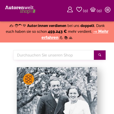
(
0
)
(0)
Weiter einkaufen
Close
✍️ 🧑‍🦱 💚
Autor:innen verdienen
bei uns
doppelt
. Dank
459.243 €
→ Mehr
euch haben sie so schon
mehr verdient.
erfahren
💪 📚 🙏
Durchsuchen
Suche
Sie
unseren
Shop