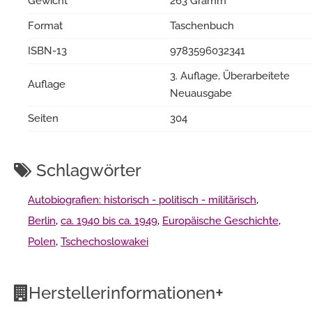
Gewicht
263 Gramm
Format
Taschenbuch
ISBN-13
9783596032341
3. Auflage, Überarbeitete
Auflage
Neuausgabe
Seiten
304
Schlagwörter
Autobiografien: historisch - politisch - militärisch
,
Berlin
,
ca. 1940 bis ca. 1949
,
Europäische Geschichte
,
Polen
,
Tschechoslowakei
+
Herstellerinformationen